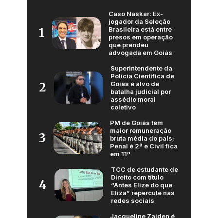
Caso Naskar: Ex-
jogador da Seleção
Brasileira está entre
1
presos em operação
que prendeu
advogada em Goiás
Superintendente da
Polícia Científica de
Goiás é alvo de
2
batalha judicial por
assédio moral
coletivo
PM de Goiás tem
maior remuneração
3
bruta média do país;
Penal é 2ª e Civil fica
em 11º
TCC de estudante de
Direito com título
4
“Antes Elize do que
Eliza” repercute nas
redes sociais
Jacqueline Zaiden é