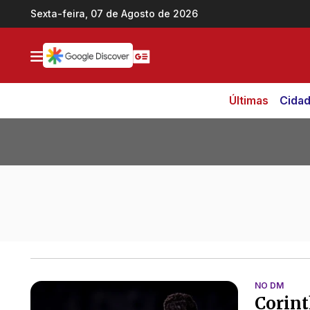
Ir direto pro conteúdo
Sexta-feira, 07 de Agosto de 2026
Últimas
Cida
Todas as notícias de Yuri Alberto
NO DM
Corint