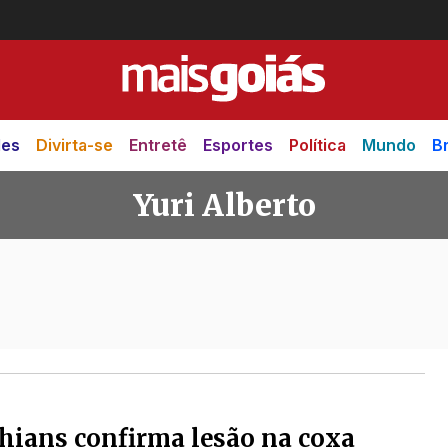
des
Divirta-se
Entretê
Esportes
Política
Mundo
Br
Yuri Alberto
hians confirma lesão na coxa