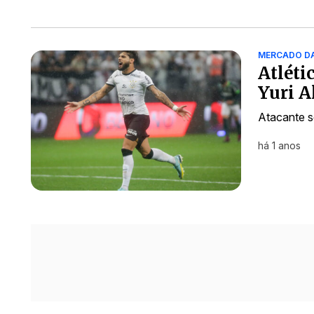
MERCADO D
Atléti
Yuri A
Atacante s
há 1 anos