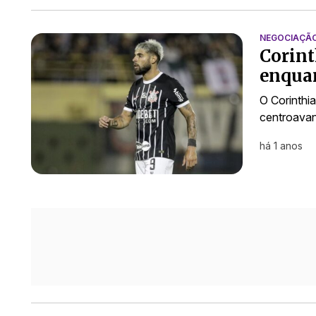
NEGOCIAÇÃ
Corint
enquan
O Corinthia
centroavan
há 1 anos