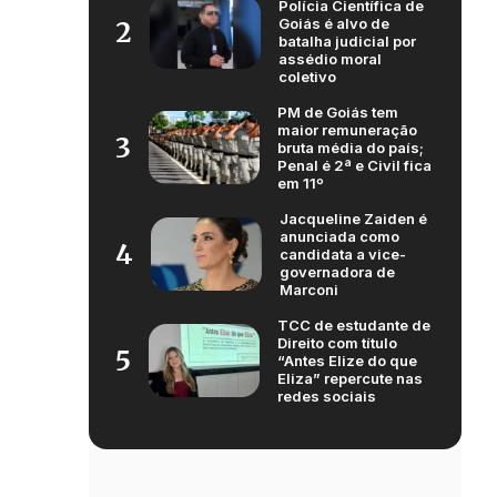
Polícia Científica de
Goiás é alvo de
2
batalha judicial por
assédio moral
coletivo
PM de Goiás tem
maior remuneração
3
bruta média do país;
Penal é 2ª e Civil fica
em 11º
Jacqueline Zaiden é
anunciada como
4
candidata a vice-
governadora de
Marconi
TCC de estudante de
Direito com título
5
“Antes Elize do que
Eliza” repercute nas
redes sociais