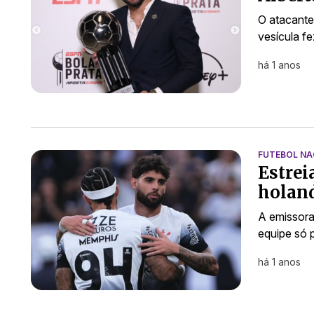
O atacante 
vesícula f
há 1 anos
FUTEBOL NA
Estre
holand
A emissora
equipe só 
há 1 anos