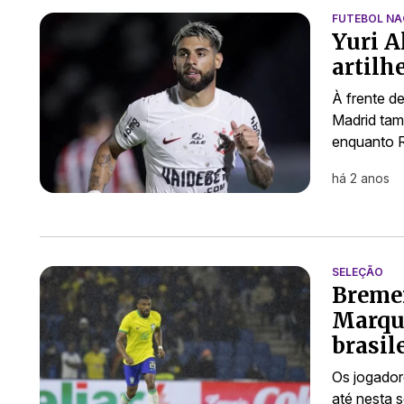
FUTEBOL NA
Yuri A
artilh
À frente de
Madrid tam
enquanto R
há 2 anos
SELEÇÃO
Bremer
Marqui
brasil
Os jogadore
até nesta 