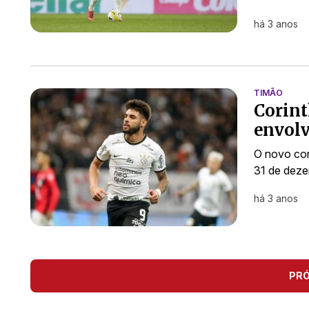
há 3 anos
TIMÃO
Corint
envolv
O novo cont
31 de dez
há 3 anos
PR