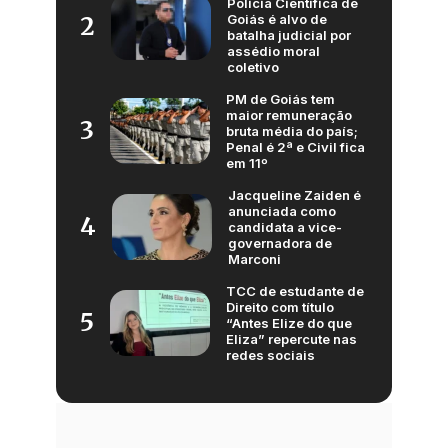
Polícia Científica de
Goiás é alvo de
2
batalha judicial por
assédio moral
coletivo
PM de Goiás tem
maior remuneração
3
bruta média do país;
Penal é 2ª e Civil fica
em 11º
Jacqueline Zaiden é
anunciada como
4
candidata a vice-
governadora de
Marconi
TCC de estudante de
Direito com título
5
“Antes Elize do que
Eliza” repercute nas
redes sociais