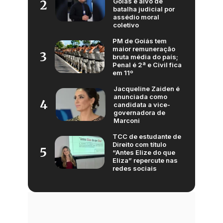
Goiás é alvo de
2
batalha judicial por
assédio moral
coletivo
PM de Goiás tem
maior remuneração
3
bruta média do país;
Penal é 2ª e Civil fica
em 11º
Jacqueline Zaiden é
anunciada como
4
candidata a vice-
governadora de
Marconi
TCC de estudante de
Direito com título
5
“Antes Elize do que
Eliza” repercute nas
redes sociais