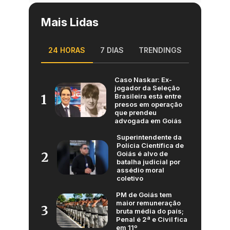
Mais Lidas
24 HORAS
7 DIAS
TRENDINGS
Caso Naskar: Ex-
jogador da Seleção
Brasileira está entre
1
presos em operação
que prendeu
advogada em Goiás
Superintendente da
Polícia Científica de
Goiás é alvo de
2
batalha judicial por
assédio moral
coletivo
PM de Goiás tem
maior remuneração
3
bruta média do país;
Penal é 2ª e Civil fica
em 11º