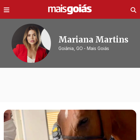
Ir direto pro conteúdo
Mariana Martins
Goiânia, GO
- Mais Goiás
Todas as notícias de
Mariana Marti