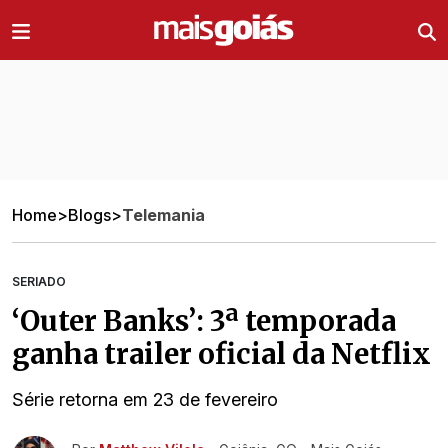
Ir direto pro conteúdo
Home
>
Blogs
>
Telemania
SERIADO
‘Outer Banks’: 3ª temporada
ganha trailer oficial da Netflix
Série retorna em 23 de fevereiro
Ir direto pra matéria