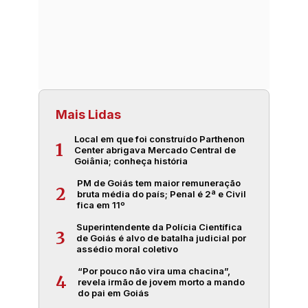
Mais Lidas
Local em que foi construído Parthenon
1
Center abrigava Mercado Central de
Goiânia; conheça história
PM de Goiás tem maior remuneração
2
bruta média do país; Penal é 2ª e Civil
fica em 11º
Superintendente da Polícia Científica
3
de Goiás é alvo de batalha judicial por
assédio moral coletivo
“Por pouco não vira uma chacina”,
4
revela irmão de jovem morto a mando
do pai em Goiás