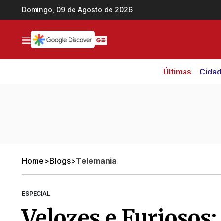
Ir direto pro conteúdo
Domingo, 09 de Agosto de 2026
Últimas
Cida
Home
>
Blogs
>
Telemania
ESPECIAL
Velozes e Furiosos: