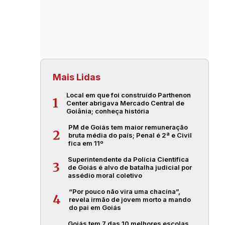
Mais Lidas
Local em que foi construído Parthenon
1
Center abrigava Mercado Central de
Goiânia; conheça história
PM de Goiás tem maior remuneração
2
bruta média do país; Penal é 2ª e Civil
fica em 11º
Superintendente da Polícia Científica
3
de Goiás é alvo de batalha judicial por
assédio moral coletivo
“Por pouco não vira uma chacina”,
4
revela irmão de jovem morto a mando
do pai em Goiás
Goiás tem 7 das 10 melhores escolas