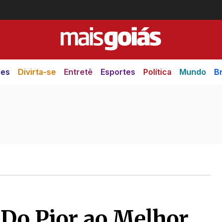
des
Divirta-se
Entretê
Esportes
Política
Mundo
Br
 Do Pior ao Melhor