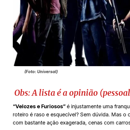
(Foto: Universal)
Obs: A lista é a opinião (pessoa
“Velozes e Furiosos”
é injustamente uma franqui
roteiro é raso e esquecível? Sem dúvida. Mas o ob
com bastante ação exagerada, cenas com carros t