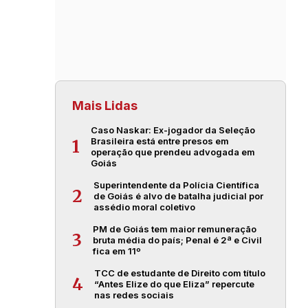
Mais Lidas
Caso Naskar: Ex-jogador da Seleção
Brasileira está entre presos em
1
operação que prendeu advogada em
Goiás
Superintendente da Polícia Científica
2
de Goiás é alvo de batalha judicial por
assédio moral coletivo
PM de Goiás tem maior remuneração
3
bruta média do país; Penal é 2ª e Civil
fica em 11º
TCC de estudante de Direito com título
4
“Antes Elize do que Eliza” repercute
nas redes sociais