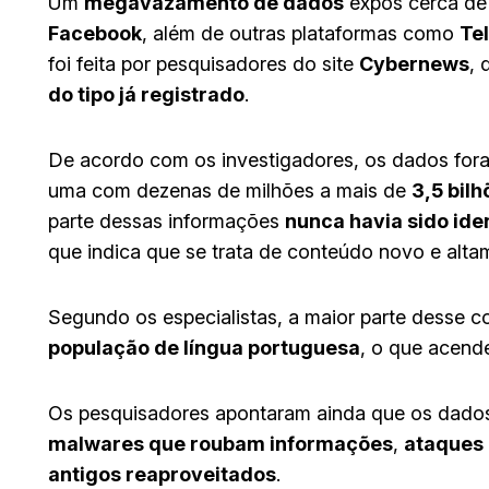
Um
megavazamento de dados
expôs cerca d
Facebook
, além de outras plataformas como
Te
foi feita por pesquisadores do site
Cybernews
, 
do tipo já registrado
.
De acordo com os investigadores, os dados fora
uma com dezenas de milhões a mais de
3,5 bilh
parte dessas informações
nunca havia sido ide
que indica que se trata de conteúdo novo e altam
Segundo os especialistas, a maior parte desse 
população de língua portuguesa
, o que acende
Os pesquisadores apontaram ainda que os dados 
malwares que roubam informações
,
ataques 
antigos reaproveitados
.