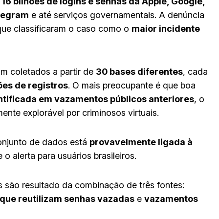
e
16 bilhões de logins e senhas da Apple, Google,
legram
e até serviços governamentais. A denúncia
que classificaram o caso como o
maior incidente
m coletados a partir de
30 bases diferentes
, cada
ões de registros
. O mais preocupante é que boa
ntificada em vazamentos públicos anteriores
, o
ente explorável por criminosos virtuais.
conjunto de dados está
provavelmente ligada à
 o alerta para usuários brasileiros.
são resultado da combinação de três fontes:
que reutilizam senhas vazadas
e
vazamentos