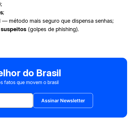
)
;
is
;
l
— método mais seguro que dispensa senhas;
 suspeitos
(golpes de phishing).
lhor do Brasil
s fatos que movem o brasil
Assinar Newsletter