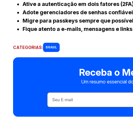
Ative a autenticação em dois fatores (2FA
Adote gerenciadores de senhas confiáve
Migre para passkeys sempre que possíve
Fique atento a e-mails, mensagens e links
CATEGORIAS:
BRASIL
Receba o Me
Um resumo essencial do