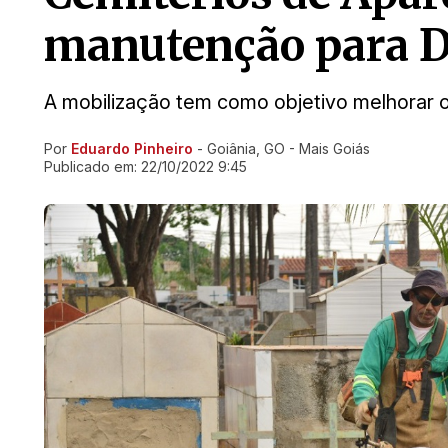
manutenção para D
A mobilização tem como objetivo melhorar o
Por
Eduardo Pinheiro
- Goiânia, GO - Mais Goiás
Ir direto pra matéria
Publicado em:
22/10/2022 9:45