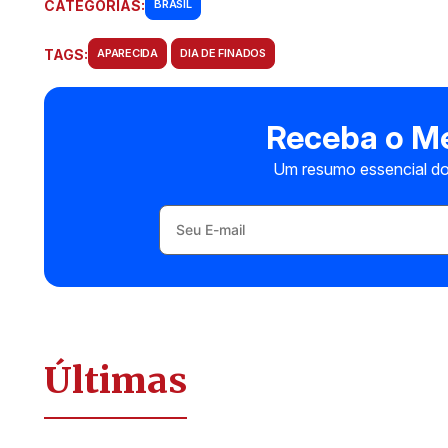
CATEGORIAS:
BRASIL
TAGS:
APARECIDA
DIA DE FINADOS
Receba o Me
Um resumo essencial do
Últimas