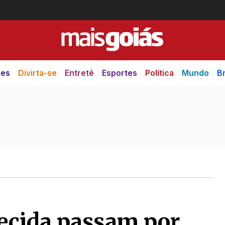
des
Divirta-se
Entretê
Esportes
Política
Mundo
Br
ecida passam por