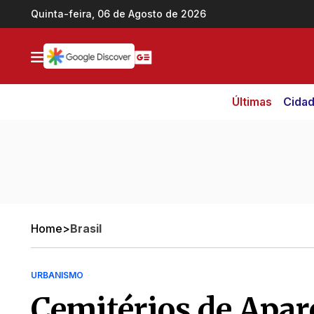
Ir direto pro conteúdo
Quinta-feira, 06 de Agosto de 2026
Últimas
Cida
Home
>
Brasil
URBANISMO
Cemitérios de Apar