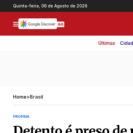
Ir direto pro conteúdo
Quinta-feira, 06 de Agosto de 2026
Últimas
Cida
Home
>
Brasil
PROPINA
Detento é preso de 