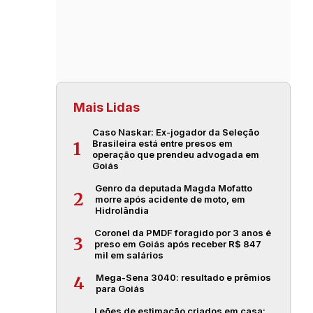
Mais Lidas
Caso Naskar: Ex-jogador da Seleção
Brasileira está entre presos em
1
operação que prendeu advogada em
Goiás
Genro da deputada Magda Mofatto
2
morre após acidente de moto, em
Hidrolândia
Coronel da PMDF foragido por 3 anos é
3
preso em Goiás após receber R$ 847
mil em salários
Mega-Sena 3040: resultado e prêmios
4
para Goiás
Leões de estimação criados em casa: