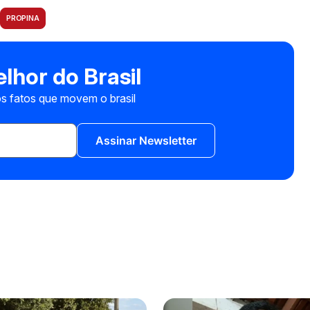
PROPINA
lhor do Brasil
s fatos que movem o brasil
Assinar Newsletter