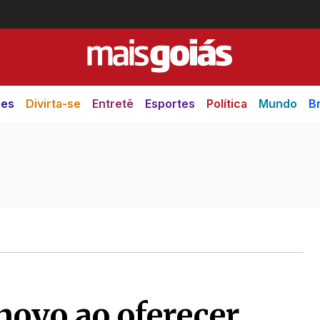
des
Divirta-se
Entretê
Esportes
Política
Mundo
Br
novo ao oferecer