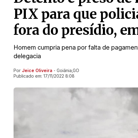
PIX para que polici
fora do presídio, e
Homem cumpria pena por falta de pagamento
delegacia
Por
Jeice Oliveira
- Goiânia,GO
Ir direto pra matéria
Publicado em:
17/11/2022 8:08