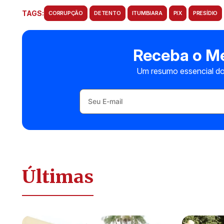
TAGS:
CORRUPÇÃO
DETENTO
ITUMBIARA
PIX
PRESÍDIO
Receba o Me
Um resumo essencial do
Últimas