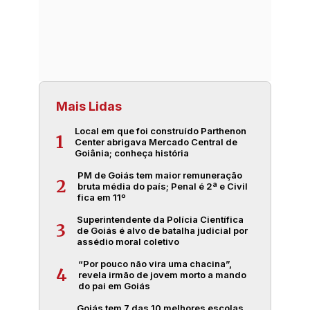
Mais Lidas
Local em que foi construído Parthenon
1
Center abrigava Mercado Central de
Goiânia; conheça história
PM de Goiás tem maior remuneração
2
bruta média do país; Penal é 2ª e Civil
fica em 11º
Superintendente da Polícia Científica
3
de Goiás é alvo de batalha judicial por
assédio moral coletivo
“Por pouco não vira uma chacina”,
4
revela irmão de jovem morto a mando
do pai em Goiás
Goiás tem 7 das 10 melhores escolas