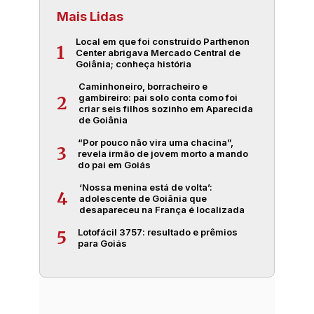
Mais Lidas
Local em que foi construído Parthenon
1
Center abrigava Mercado Central de
Goiânia; conheça história
Caminhoneiro, borracheiro e
gambireiro: pai solo conta como foi
2
criar seis filhos sozinho em Aparecida
de Goiânia
“Por pouco não vira uma chacina”,
3
revela irmão de jovem morto a mando
do pai em Goiás
‘Nossa menina está de volta’:
4
adolescente de Goiânia que
desapareceu na França é localizada
Lotofácil 3757: resultado e prêmios
5
para Goiás