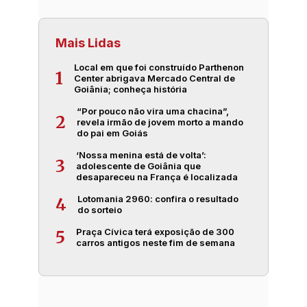
Mais Lidas
Local em que foi construído Parthenon
1
Center abrigava Mercado Central de
Goiânia; conheça história
“Por pouco não vira uma chacina”,
2
revela irmão de jovem morto a mando
do pai em Goiás
‘Nossa menina está de volta’:
3
adolescente de Goiânia que
desapareceu na França é localizada
Lotomania 2960: confira o resultado
4
do sorteio
Praça Cívica terá exposição de 300
5
carros antigos neste fim de semana