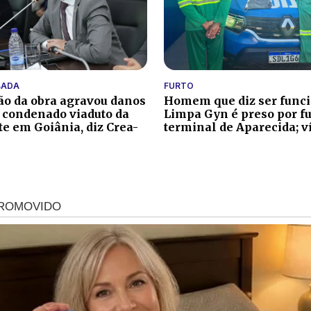
BADA
FURTO
ão da obra agravou danos
Homem que diz ser funci
r condenado viaduto da
Limpa Gyn é preso por f
te em Goiânia, diz Crea-
terminal de Aparecida; v