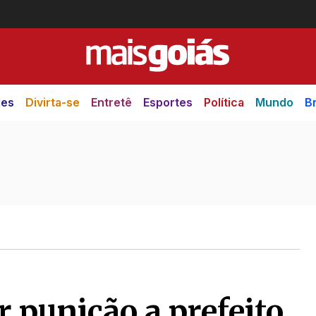
des
Divirta-se
Entretê
Esportes
Política
Mundo
Br
 punição a prefeito