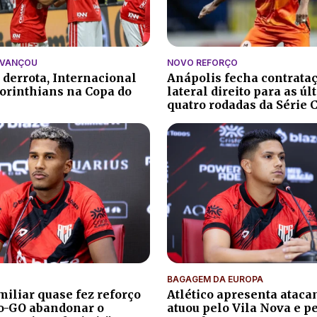
AVANÇOU
NOVO REFORÇO
 derrota, Internacional
Anápolis fecha contrata
orinthians na Copa do
lateral direito para as ú
quatro rodadas da Série 
BAGAGEM DA EUROPA
iliar quase fez reforço
Atlético apresenta atacan
co-GO abandonar o
atuou pelo Vila Nova e p