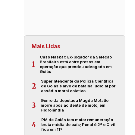
Mais Lidas
Caso Naskar: Ex-jogador da Seleção
Brasileira está entre presos em
1
operação que prendeu advogada em
Goiás
Superintendente da Polícia Científica
2
de Goiás é alvo de batalha judicial por
assédio moral coletivo
Genro da deputada Magda Mofatto
3
morre após acidente de moto, em
Hidrolândia
PM de Goiás tem maior remuneração
4
bruta média do país; Penal é 2ª e Civil
fica em 11º