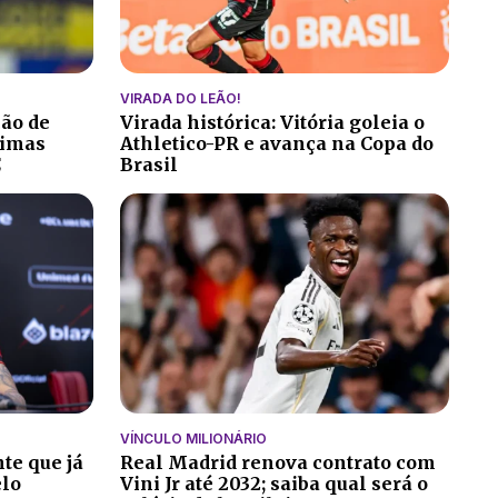
VIRADA DO LEÃO!
ção de
Virada histórica: Vitória goleia o
ltimas
Athletico-PR e avança na Copa do
C
Brasil
VÍNCULO MILIONÁRIO
te que já
Real Madrid renova contrato com
elo
Vini Jr até 2032; saiba qual será o