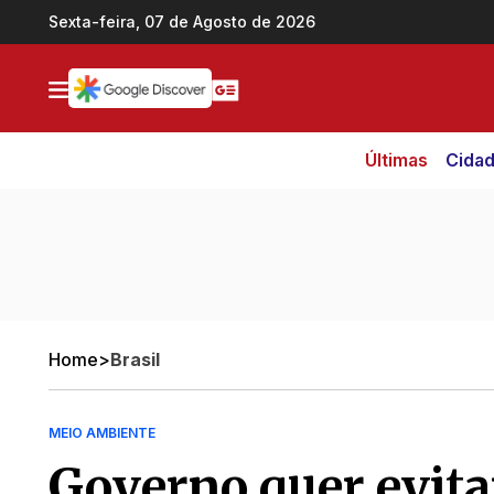
Ir direto pro conteúdo
Sexta-feira, 07 de Agosto de 2026
Últimas
Cida
Home
>
Brasil
MEIO AMBIENTE
Governo quer evitar