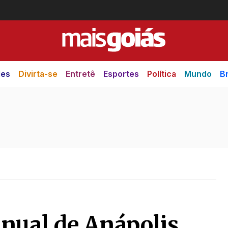
des
Divirta-se
Entretê
Esportes
Política
Mundo
Br
nual de Anápolis