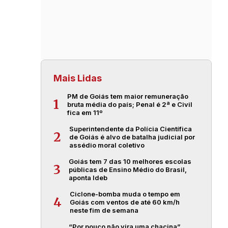
Mais Lidas
PM de Goiás tem maior remuneração
1
bruta média do país; Penal é 2ª e Civil
fica em 11º
Superintendente da Polícia Científica
2
de Goiás é alvo de batalha judicial por
assédio moral coletivo
Goiás tem 7 das 10 melhores escolas
3
públicas de Ensino Médio do Brasil,
aponta Ideb
Ciclone-bomba muda o tempo em
4
Goiás com ventos de até 60 km/h
neste fim de semana
“Por pouco não vira uma chacina”,