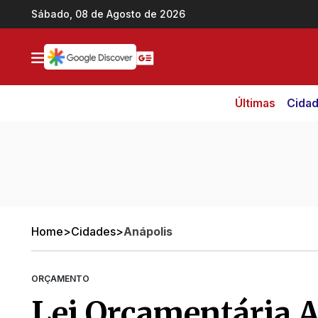
Ir direto pro conteúdo
Sábado, 08 de Agosto de 2026
Últimas
Cida
Home
>
Cidades
>
Anápolis
ORÇAMENTO
Lei Orçamentária A