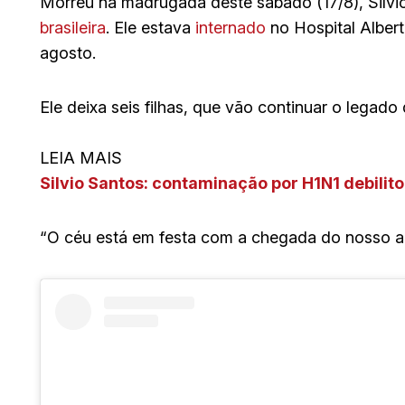
Morreu na madrugada deste sábado (17/8), Silvi
brasileira
. Ele estava
internado
no Hospital Alber
agosto.
Ele deixa seis filhas, que vão continuar o legad
LEIA MAIS
Silvio Santos: contaminação por H1N1 debilit
“O céu está em festa com a chegada do nosso am