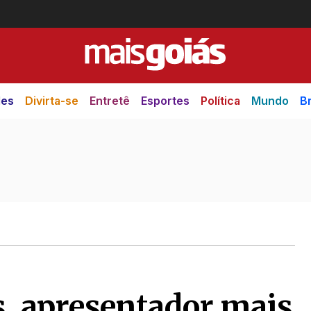
des
Divirta-se
Entretê
Esportes
Política
Mundo
Br
s, apresentador mais