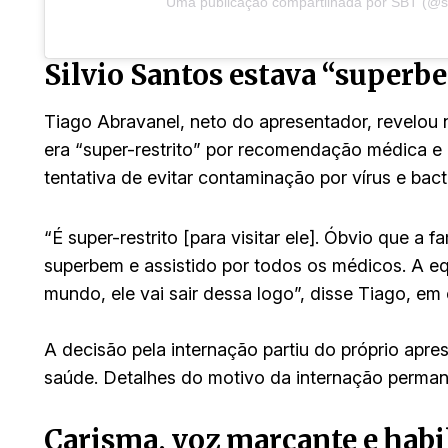
Uma publicação compartilhada por SBT (@s
Silvio Santos estava “superb
Tiago Abravanel, neto do apresentador, revelou 
era “super-restrito” por recomendação médica 
tentativa de evitar contaminação por vírus e bacté
“É super-restrito [para visitar ele]. Óbvio que a 
superbem e assistido por todos os médicos. A eq
mundo, ele vai sair dessa logo”, disse Tiago, em 
A decisão pela internação partiu do próprio apr
saúde. Detalhes do motivo da internação perman
Carisma, voz marcante e hab