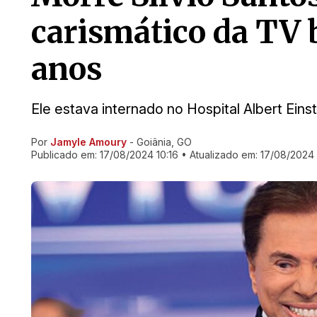
carismático da TV b
anos
Ele estava internado no Hospital Albert Eins
Por
Jamyle Amoury
- Goiânia, GO
Ir direto pra matéria
Publicado em:
17/08/2024 10:16
• Atualizado em:
17/08/2024 