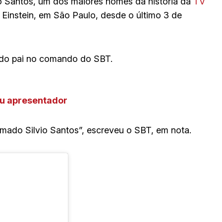
o Santos, um dos maiores nomes da história da
TV
t Einstein, em São Paulo, desde o último 3 de
o do pai no comando do SBT.
ou apresentador
ado Silvio Santos”, escreveu o SBT, em nota.