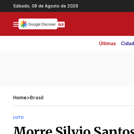
Ir direto pro conteúdo
Sábado, 08 de Agosto de 2026
Últimas
Cida
Home
>
Brasil
LUTO
Morre Silvio Santo