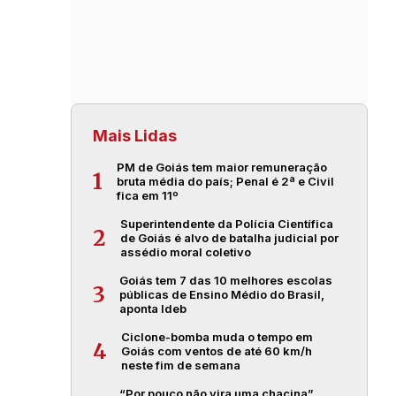
Mais Lidas
PM de Goiás tem maior remuneração
1
bruta média do país; Penal é 2ª e Civil
fica em 11º
Superintendente da Polícia Científica
2
de Goiás é alvo de batalha judicial por
assédio moral coletivo
Goiás tem 7 das 10 melhores escolas
3
públicas de Ensino Médio do Brasil,
aponta Ideb
Ciclone-bomba muda o tempo em
4
Goiás com ventos de até 60 km/h
neste fim de semana
“Por pouco não vira uma chacina”,