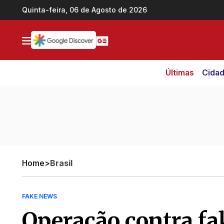
Ir direto pro conteúdo
Quinta-feira, 06 de Agosto de 2026
Últimas
Cida
Home
>
Brasil
FAKE NEWS
Operação contra f