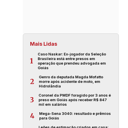
Mais Lidas
Caso Naskar: Ex-jogador da Seleção
Brasileira está entre presos em
1
operação que prendeu advogada em
Goiás
Genro da deputada Magda Mofatto
2
morre após acidente de moto, em
Hidrolândia
Coronel da PMDF foragido por 3 anos é
3
preso em Goiás após receber R$ 847
mil em salários
Mega-Sena 3040: resultado e prêmios
4
para Goiás
Leões de estimação criados em casa: