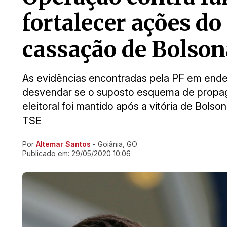
fortalecer ações d
cassação de Bolson
As evidências encontradas pela PF em ende
desvendar se o suposto esquema de propa
eleitoral foi mantido após a vitória de Bols
TSE
Por
Altemar Santos
- Goiânia, GO
Ir direto pra matéria
Publicado em:
29/05/2020 10:06