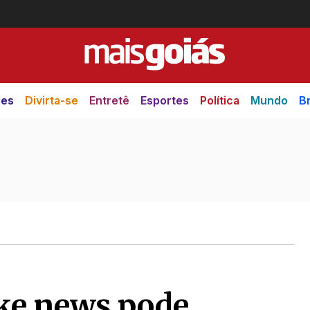
des
Divirta-se
Entretê
Esportes
Política
Mundo
Br
ake news pode