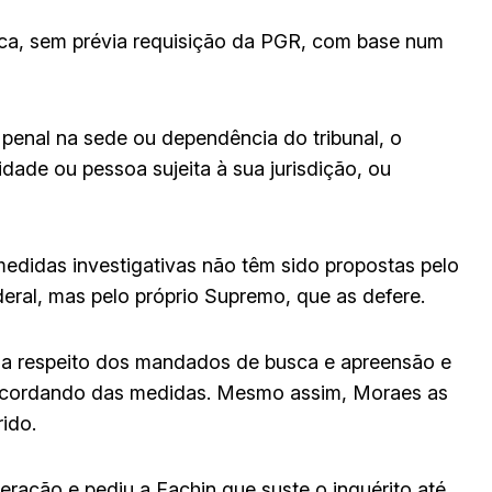
pica, sem prévia requisição da PGR, com base num
i penal na sede ou dependência do tribunal, o
ridade ou pessoa sujeita à sua jurisdição, ou
edidas investigativas não têm sido propostas pelo
deral, mas pelo próprio Supremo, que as defere.
 a respeito dos mandados de busca e apreensão e
discordando das medidas. Mesmo assim, Moraes as
rido.
eração e pediu a Fachin que suste o inquérito até