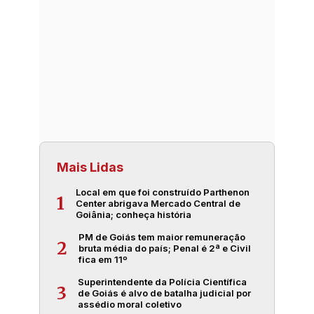
Mais Lidas
Local em que foi construído Parthenon
1
Center abrigava Mercado Central de
Goiânia; conheça história
PM de Goiás tem maior remuneração
2
bruta média do país; Penal é 2ª e Civil
fica em 11º
Superintendente da Polícia Científica
3
de Goiás é alvo de batalha judicial por
assédio moral coletivo