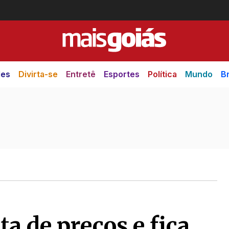
des
Divirta-se
Entretê
Esportes
Política
Mundo
Br
ta de preços e fica