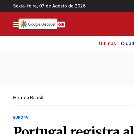
Ir direto pro conteúdo
Sexta-feira, 07 de Agosto de 2026
Últimas
Cida
Home
>
Brasil
EUROPA
Portugal registra al