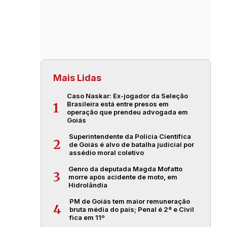
Mais Lidas
Caso Naskar: Ex-jogador da Seleção
Brasileira está entre presos em
1
operação que prendeu advogada em
Goiás
Superintendente da Polícia Científica
2
de Goiás é alvo de batalha judicial por
assédio moral coletivo
Genro da deputada Magda Mofatto
3
morre após acidente de moto, em
Hidrolândia
PM de Goiás tem maior remuneração
4
bruta média do país; Penal é 2ª e Civil
fica em 11º