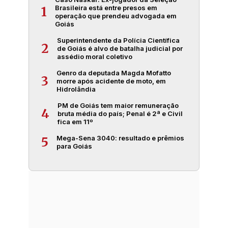
Brasileira está entre presos em
1
operação que prendeu advogada em
Goiás
Superintendente da Polícia Científica
2
de Goiás é alvo de batalha judicial por
assédio moral coletivo
Genro da deputada Magda Mofatto
3
morre após acidente de moto, em
Hidrolândia
PM de Goiás tem maior remuneração
4
bruta média do país; Penal é 2ª e Civil
fica em 11º
Mega-Sena 3040: resultado e prêmios
5
para Goiás