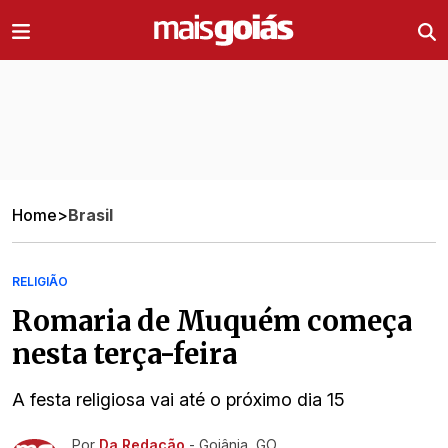
Ir direto pro conteúdo
Home
>
Brasil
RELIGIÃO
Romaria de Muquém começa
nesta terça-feira
A festa religiosa vai até o próximo dia 15
Por
Da Redação
- Goiânia, GO
Ir direto pra matéria