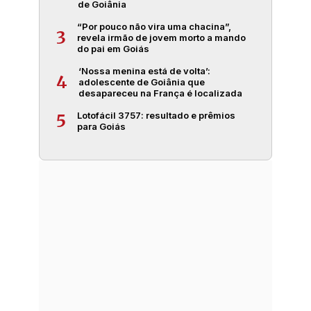
de Goiânia
“Por pouco não vira uma chacina”,
3
revela irmão de jovem morto a mando
do pai em Goiás
‘Nossa menina está de volta’:
4
adolescente de Goiânia que
desapareceu na França é localizada
Lotofácil 3757: resultado e prêmios
5
para Goiás