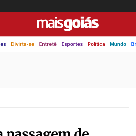
des
Divirta-se
Entretê
Esportes
Política
Mundo
Br
a passagem de