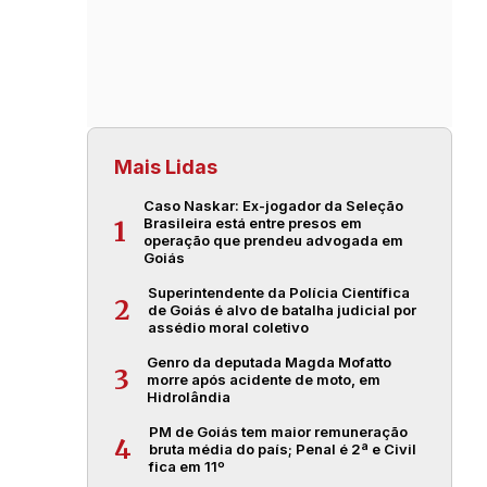
Mais Lidas
Caso Naskar: Ex-jogador da Seleção
Brasileira está entre presos em
1
operação que prendeu advogada em
Goiás
Superintendente da Polícia Científica
2
de Goiás é alvo de batalha judicial por
assédio moral coletivo
Genro da deputada Magda Mofatto
3
morre após acidente de moto, em
Hidrolândia
PM de Goiás tem maior remuneração
4
bruta média do país; Penal é 2ª e Civil
fica em 11º