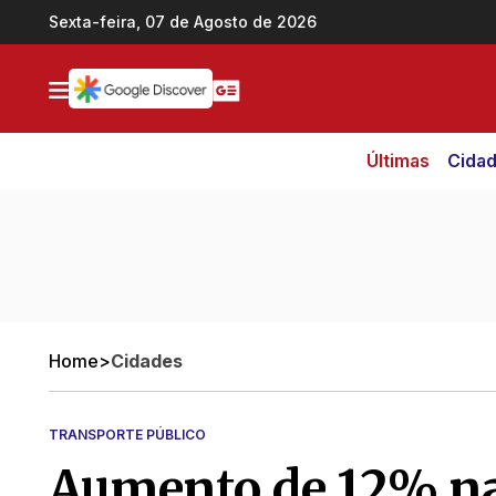
Ir direto pro conteúdo
Sexta-feira, 07 de Agosto de 2026
Últimas
Cida
Home
>
Cidades
TRANSPORTE PÚBLICO
Aumento de 12% n