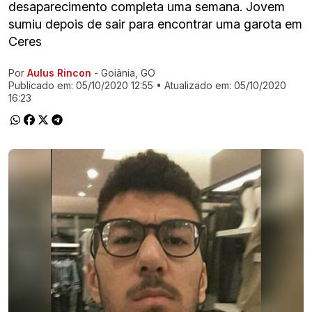
desaparecimento completa uma semana. Jovem
sumiu depois de sair para encontrar uma garota em
Ceres
Por
Aulus Rincon
- Goiânia, GO
Ir direto pra matéria
Publicado em:
05/10/2020 12:55
• Atualizado em:
05/10/2020
16:23