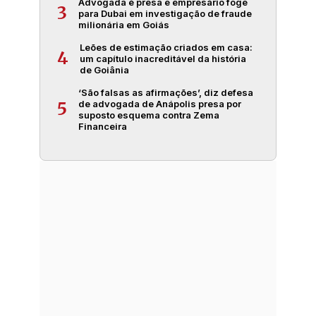
Advogada é presa e empresário foge
3
para Dubai em investigação de fraude
milionária em Goiás
Leões de estimação criados em casa:
4
um capítulo inacreditável da história
de Goiânia
‘São falsas as afirmações’, diz defesa
de advogada de Anápolis presa por
5
suposto esquema contra Zema
Financeira