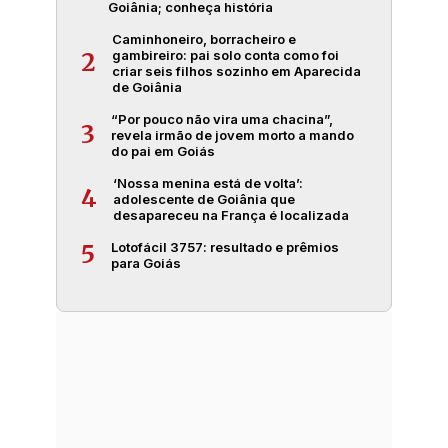
Goiânia; conheça história
Caminhoneiro, borracheiro e
gambireiro: pai solo conta como foi
2
criar seis filhos sozinho em Aparecida
de Goiânia
“Por pouco não vira uma chacina”,
3
revela irmão de jovem morto a mando
do pai em Goiás
‘Nossa menina está de volta’:
4
adolescente de Goiânia que
desapareceu na França é localizada
Lotofácil 3757: resultado e prêmios
5
para Goiás