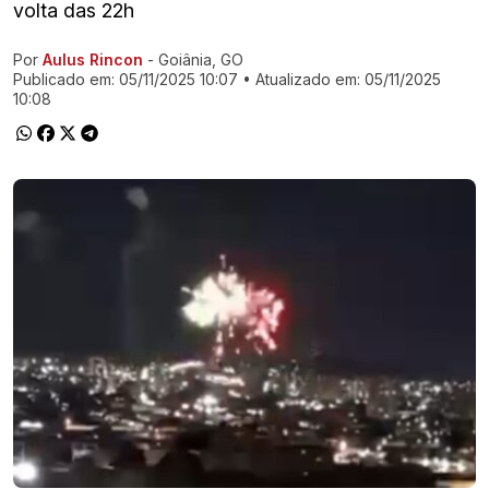
volta das 22h
Por
Aulus Rincon
- Goiânia, GO
Ir direto pra matéria
Publicado em:
05/11/2025 10:07
• Atualizado em:
05/11/2025
10:08