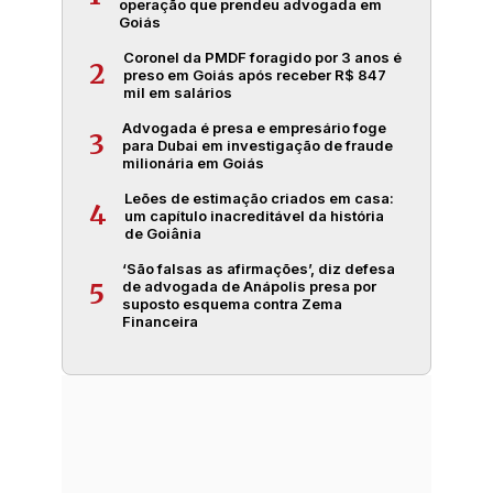
operação que prendeu advogada em
Goiás
Coronel da PMDF foragido por 3 anos é
2
preso em Goiás após receber R$ 847
mil em salários
Advogada é presa e empresário foge
3
para Dubai em investigação de fraude
milionária em Goiás
Leões de estimação criados em casa:
4
um capítulo inacreditável da história
de Goiânia
‘São falsas as afirmações’, diz defesa
de advogada de Anápolis presa por
5
suposto esquema contra Zema
Financeira