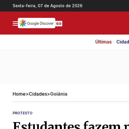
Ir direto pro conteúdo
Sexta-feira, 07 de Agosto de 2026
Últimas
Cida
Home
>
Cidades
>
Goiânia
PROTESTO
Estudantes fazem p