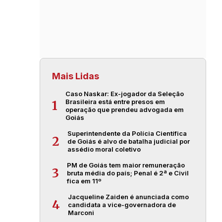
Mais Lidas
Caso Naskar: Ex-jogador da Seleção
Brasileira está entre presos em
1
operação que prendeu advogada em
Goiás
Superintendente da Polícia Científica
2
de Goiás é alvo de batalha judicial por
assédio moral coletivo
PM de Goiás tem maior remuneração
3
bruta média do país; Penal é 2ª e Civil
fica em 11º
Jacqueline Zaiden é anunciada como
4
candidata a vice-governadora de
Marconi