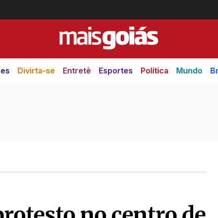
des
Divirta-se
Entretê
Esportes
Política
Mundo
Br
rotesto no centro de