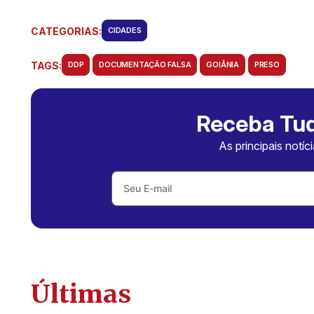
CATEGORIAS:
CIDADES
TAGS:
DDP
DOCUMENTAÇÃO FALSA
GOIÂNIA
PRESO
Receba Tud
As principais notíc
Últimas