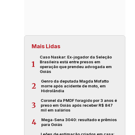
Mais Lidas
Caso Naskar: Ex-jogador da Seleção
Brasileira está entre presos em
1
operação que prendeu advogada em
Goiás
Genro da deputada Magda Mofatto
2
morre após acidente de moto, em
Hidrolândia
Coronel da PMDF foragido por 3 anos é
3
preso em Goiás após receber R$ 847
mil em salários
Mega-Sena 3040: resultado e prêmios
4
para Goiás
Leões de estimação criados em casa: