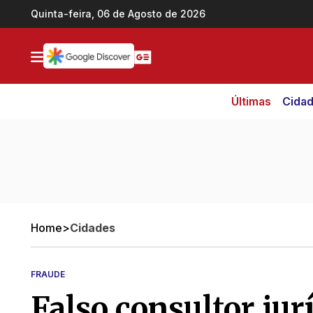
Ir direto pro conteúdo
Quinta-feira, 06 de Agosto de 2026
Últimas
Cida
Home
>
Cidades
FRAUDE
Falso consultor jur