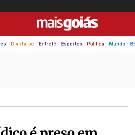
des
Divirta-se
Entretê
Esportes
Política
Mundo
Br
ídico é preso em