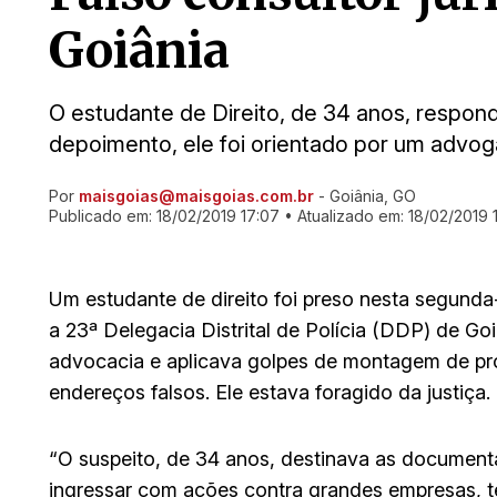
Goiânia
O estudante de Direito, de 34 anos, respond
depoimento, ele foi orientado por um advog
Por
maisgoias@maisgoias.com.br
- Goiânia, GO
Ir direto pra matéria
Publicado em:
18/02/2019 17:07
• Atualizado em:
18/02/2019 
Um estudante de direito foi preso nesta segunda-
a 23ª Delegacia Distrital de Polícia (DDP) de Goi
advocacia e aplicava golpes de montagem de 
endereços falsos. Ele estava foragido da justiça.
“O suspeito, de 34 anos, destinava as document
ingressar com ações contra grandes empresas, ten