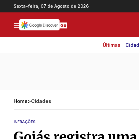
Ir direto pro conteúdo
Sexta-feira, 07 de Agosto de 2026
Últimas
Cida
Home
>
Cidades
INFRAÇÕES
Goiás registra uma 