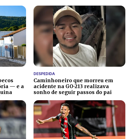
DESPEDIDA
becos
Caminhoneiro que morreu em
ria — e a
acidente na GO-213 realizava
quina
sonho de seguir passos do pai