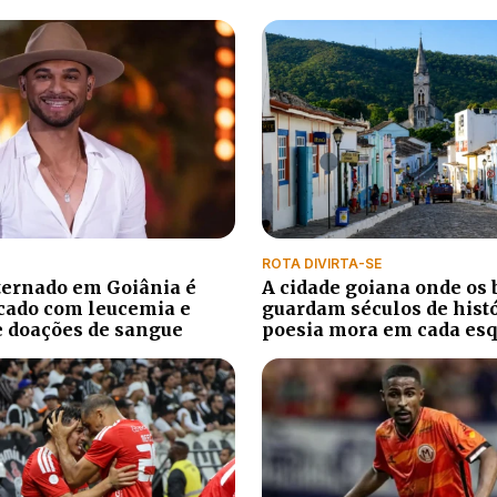
ROTA DIVIRTA-SE
ternado em Goiânia é
A cidade goiana onde os 
cado com leucemia e
guardam séculos de histó
e doações de sangue
poesia mora em cada es