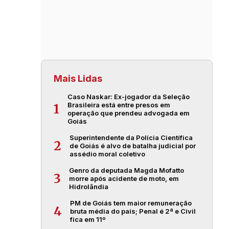
Mais Lidas
Caso Naskar: Ex-jogador da Seleção
Brasileira está entre presos em
1
operação que prendeu advogada em
Goiás
Superintendente da Polícia Científica
2
de Goiás é alvo de batalha judicial por
assédio moral coletivo
Genro da deputada Magda Mofatto
3
morre após acidente de moto, em
Hidrolândia
PM de Goiás tem maior remuneração
4
bruta média do país; Penal é 2ª e Civil
fica em 11º