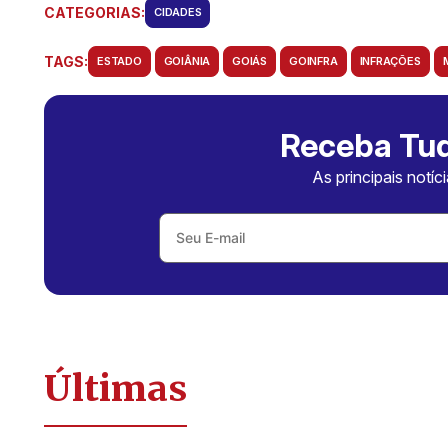
CATEGORIAS:
CIDADES
TAGS:
ESTADO
GOIÂNIA
GOIÁS
GOINFRA
INFRAÇÕES
Receba Tud
As principais notíc
Últimas