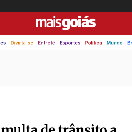
des
Divirta-se
Entretê
Esportes
Política
Mundo
Br
multa de trânsito a