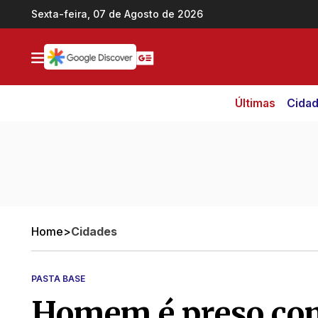
Ir direto pro conteúdo
Sexta-feira, 07 de Agosto de 2026
Últimas
Cida
Home
>
Cidades
PASTA BASE
Homem é preso com