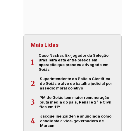
Mais Lidas
Caso Naskar: Ex-jogador da Seleção
Brasileira está entre presos em
1
operação que prendeu advogada em
Goiás
Superintendente da Polícia Científica
2
de Goiás é alvo de batalha judicial por
assédio moral coletivo
PM de Goiás tem maior remuneração
3
bruta média do país; Penal é 2ª e Civil
fica em 11º
Jacqueline Zaiden é anunciada como
4
candidata a vice-governadora de
Marconi