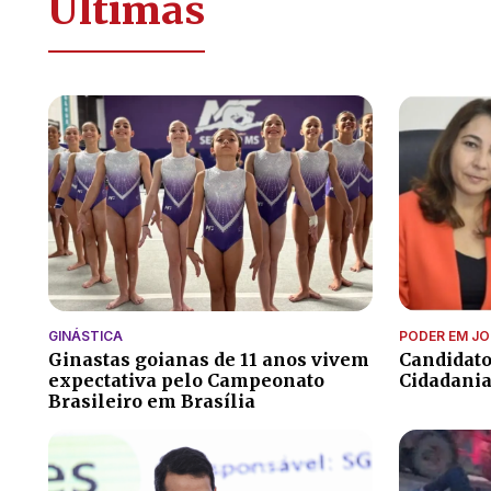
Últimas
GINÁSTICA
PODER EM J
Ginastas goianas de 11 anos vivem
Candidato
expectativa pelo Campeonato
Cidadania
Brasileiro em Brasília