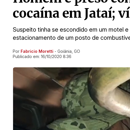
cocaína em Jataí; v
Suspeito tinha se escondido em um motel e
estacionamento de um posto de combustíve
Por
Fabricio Moretti
- Goiânia, GO
Ir direto pra matéria
Publicado em:
16/10/2020 8:36