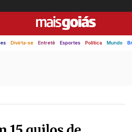
des
Divirta-se
Entretê
Esportes
Política
Mundo
Br
 15 quilos de