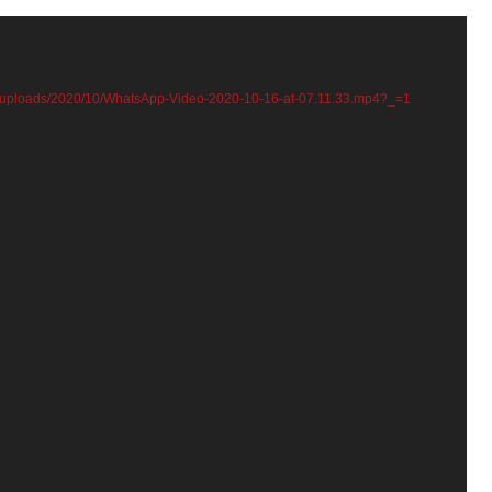
nt/uploads/2020/10/WhatsApp-Video-2020-10-16-at-07.11.33.mp4?_=1