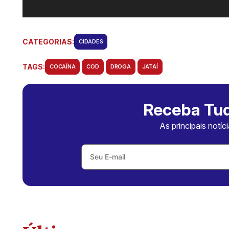
CATEGORIAS:
CIDADES
TAGS:
COCAÍNA
COD
DROGA
JATAÍ
Receba Tud
As principais notíc