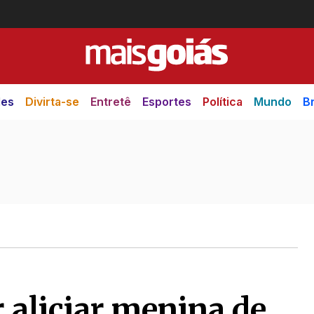
des
Divirta-se
Entretê
Esportes
Política
Mundo
Br
aliciar menina de