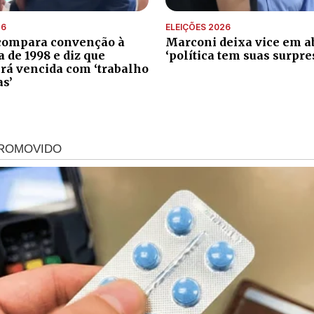
26
ELEIÇÕES 2026
compara convenção à
Marconi deixa vice em ab
de 1998 e diz que
‘política tem suas surpre
erá vencida com ‘trabalho
as’