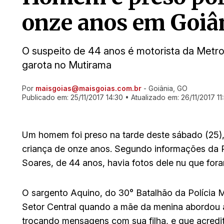
onze anos em Goiâ
O suspeito de 44 anos é motorista da Metr
garota no Mutirama
Por
maisgoias@maisgoias.com.br
- Goiânia, GO
Ir direto pra matéria
Publicado em:
25/11/2017 14:30
• Atualizado em:
26/11/2017 11
Um homem foi preso na tarde deste sábado (25),
criança de onze anos. Segundo informações da Po
Soares, de 44 anos, havia fotos dele nu que for
O sargento Aquino, do 30° Batalhão da Polícia M
Setor Central quando a mãe da menina abordou 
trocando mensagens com sua filha, e que acredit