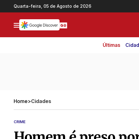
Ir direto pro conteúdo
Quarta-feira, 05 de Agosto de 2026
Últimas
Cida
Home
>
Cidades
CRIME
Homem é preso por 