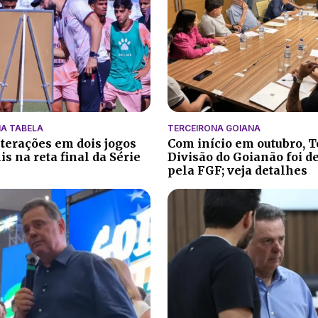
A TABELA
TERCEIRONA GOIANA
lterações em dois jogos
Com início em outubro, T
s na reta final da Série
Divisão do Goianão foi d
pela FGF; veja detalhes