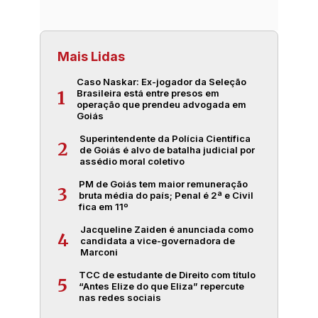
Mais Lidas
Caso Naskar: Ex-jogador da Seleção
Brasileira está entre presos em
1
operação que prendeu advogada em
Goiás
Superintendente da Polícia Científica
2
de Goiás é alvo de batalha judicial por
assédio moral coletivo
PM de Goiás tem maior remuneração
3
bruta média do país; Penal é 2ª e Civil
fica em 11º
Jacqueline Zaiden é anunciada como
4
candidata a vice-governadora de
Marconi
TCC de estudante de Direito com título
5
“Antes Elize do que Eliza” repercute
nas redes sociais