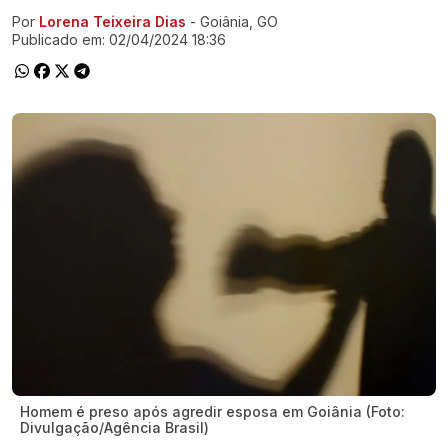
Por
Lorena Teixeira Dias
- Goiânia, GO
Ir direto pra matéria
Publicado em:
02/04/2024 18:36
Homem é preso após agredir esposa em Goiânia (Foto:
Divulgação/Agência Brasil)