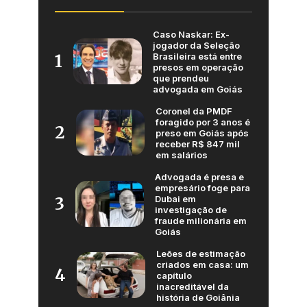
Caso Naskar: Ex-
jogador da Seleção
Brasileira está entre
1
presos em operação
que prendeu
advogada em Goiás
Coronel da PMDF
foragido por 3 anos é
2
preso em Goiás após
receber R$ 847 mil
em salários
Advogada é presa e
empresário foge para
Dubai em
3
investigação de
fraude milionária em
Goiás
Leões de estimação
criados em casa: um
4
capítulo
inacreditável da
história de Goiânia