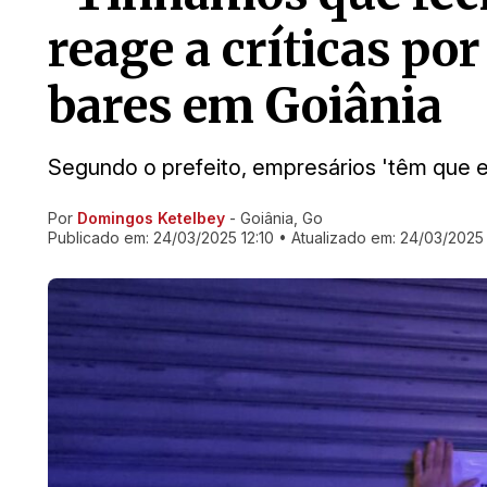
reage a críticas por
bares em Goiânia
Segundo o prefeito, empresários 'têm que en
Por
Domingos Ketelbey
- Goiânia, Go
Ir direto pra matéria
Publicado em:
24/03/2025 12:10
• Atualizado em:
24/03/2025 