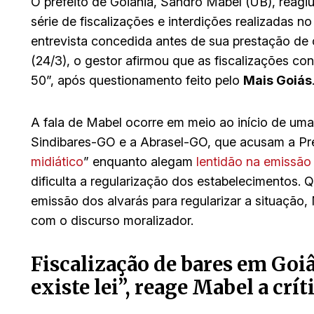
O prefeito de Goiânia, Sandro Mabel (UB), reagiu
série de fiscalizações e interdições realizadas 
entrevista concedida antes de sua prestação de
(24/3), o gestor afirmou que as fiscalizações co
50”, após questionamento feito pelo
Mais Goiás
A fala de Mabel ocorre em meio ao início de um
Sindibares-GO e a Abrasel-GO, que acusam a Pre
midiático
” enquanto alegam
lentidão na emissão
dificulta a regularização dos estabelecimentos.
emissão dos alvarás para regularizar a situação
com o discurso moralizador.
Fiscalização de bares em Goi
existe lei”, reage Mabel a crít