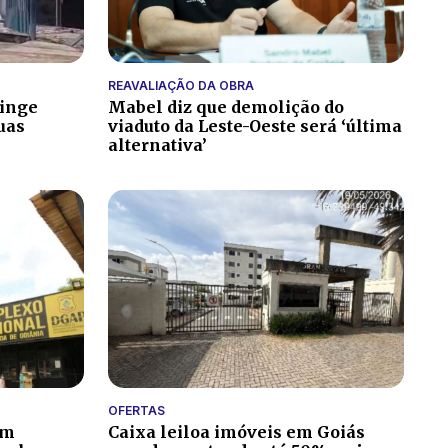
REAVALIAÇÃO DA OBRA
tinge
Mabel diz que demolição do
uas
viaduto da Leste-Oeste será ‘última
alternativa’
OFERTAS
Caixa leiloa imóveis em Goiás
em