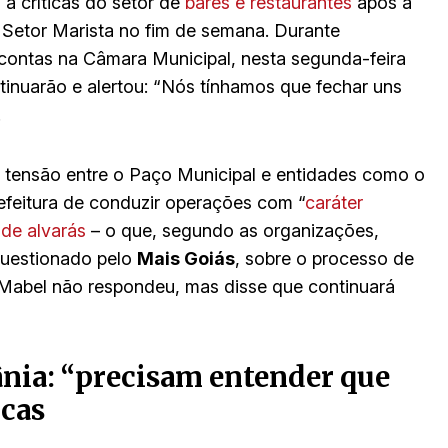
 a críticas do setor de
bares e restaurantes
após a
no Setor Marista no fim de semana. Durante
 contas na Câmara Municipal, nesta segunda-feira
ntinuarão e alertou: “Nós tínhamos que fechar uns
.
a tensão entre o Paço Municipal e entidades como o
feitura de conduzir operações com “
caráter
 de alvarás
– o que, segundo as organizações,
 Questionado pelo
Mais Goiás
, sobre o processo de
, Mabel não respondeu, mas disse que continuará
ânia: “precisam entender que
icas