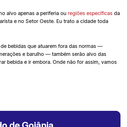
o alvo apenas a periferia ou
regiões específicas
da
rista e no Setor Oeste. Eu trato a cidade toda
.
s de bebidas que atuarem fora das normas —
erações e barulho — também serão alvo das
rar bebida e ir embora. Onde não for assim, vamos
o de Goiânia