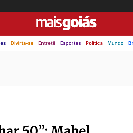
des
Divirta-se
Entretê
Esportes
Política
Mundo
Br
har 50”: Mabel