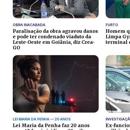
OBRA INACABADA
FURTO
Paralisação da obra agravou danos
Homem que
e pode ter condenado viaduto da
Limpa Gyn
Leste-Oeste em Goiânia, diz Crea-
terminal 
GO
LEI MARIA DA PENHA — 20 ANOS
INVESTIGAÇ
Lei Maria da Penha faz 20 anos
Ex-funcio