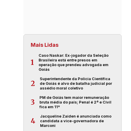
Mais Lidas
Caso Naskar: Ex-jogador da Seleção
Brasileira está entre presos em
1
operação que prendeu advogada em
Goiás
Superintendente da Polícia Científica
2
de Goiás é alvo de batalha judicial por
assédio moral coletivo
PM de Goiás tem maior remuneração
3
bruta média do país; Penal é 2ª e Civil
fica em 11º
Jacqueline Zaiden é anunciada como
4
candidata a vice-governadora de
Marconi