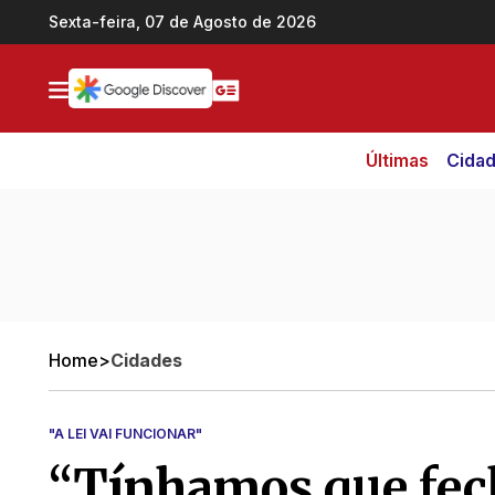
Ir direto pro conteúdo
Sexta-feira, 07 de Agosto de 2026
Últimas
Cida
Home
>
Cidades
"A LEI VAI FUNCIONAR"
“Tínhamos que fec