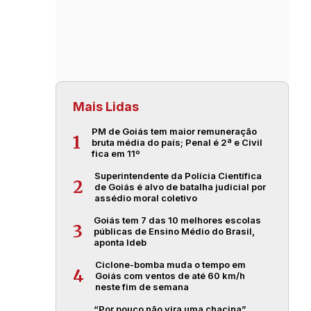
Mais Lidas
PM de Goiás tem maior remuneração
1
bruta média do país; Penal é 2ª e Civil
fica em 11º
Superintendente da Polícia Científica
2
de Goiás é alvo de batalha judicial por
assédio moral coletivo
Goiás tem 7 das 10 melhores escolas
3
públicas de Ensino Médio do Brasil,
aponta Ideb
Ciclone-bomba muda o tempo em
4
Goiás com ventos de até 60 km/h
neste fim de semana
“Por pouco não vira uma chacina”,