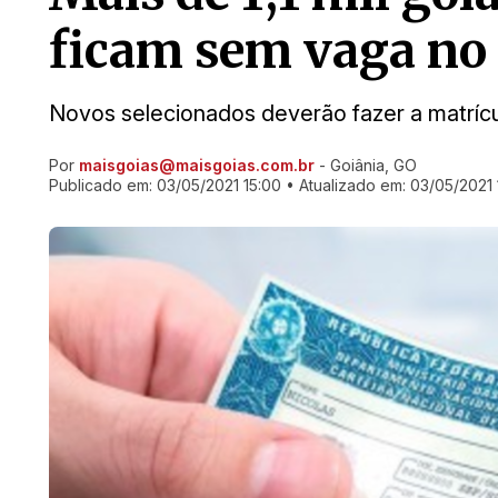
ficam sem vaga no
Novos selecionados deverão fazer a matrícul
Por
maisgoias@maisgoias.com.br
- Goiânia, GO
Ir direto pra matéria
Publicado em:
03/05/2021 15:00
• Atualizado em:
03/05/2021 