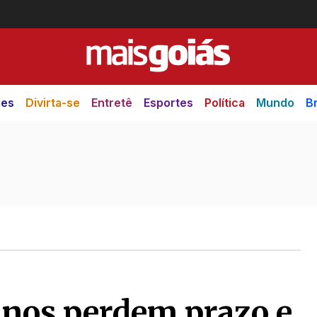
des
Divirta-se
Entretê
Esportes
Política
Mundo
Br
ianos perdem prazo e