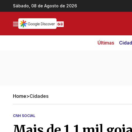
Ir direto pro conteúdo
Sábado, 08 de Agosto de 2026
Últimas
Cida
Home
>
Cidades
CNH SOCIAL
Mais de 1,1 mil go