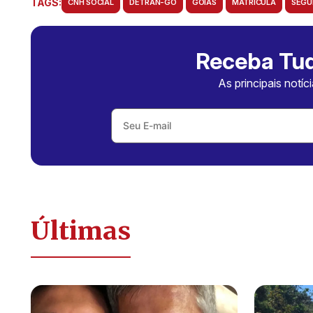
TAGS:
CNH SOCIAL
DETRAN-GO
GOIÁS
MATRÍCULA
SEGU
Receba Tud
As principais notíc
Últimas