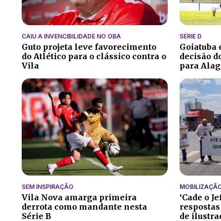
CAIU A INVENCIBILIDADE NO OBA
SÉRIE D
Guto projeta leve favorecimento
Goiatuba
do Atlético para o clássico contra o
decisão do
Vila
para Alag
SEM INSPIRAÇÃO
MOBILIZAÇÃ
Vila Nova amarga primeira
‘Cade o Je
derrota como mandante nesta
respostas
Série B
de ilustr