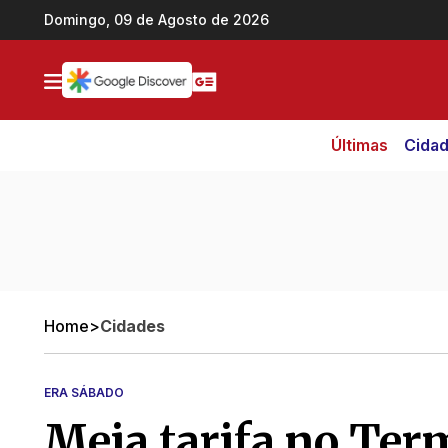
Ir direto pro conteúdo
Domingo, 09 de Agosto de 2026
Últimas
Cida
Home
>
Cidades
ERA SÁBADO
Meia tarifa no Ter