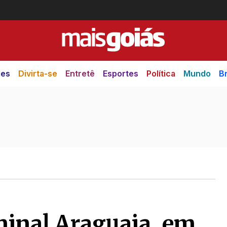
des
Divirta-se
Entretê
Esportes
Política
Mundo
Br
minal Araguaia, em