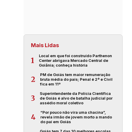
Mais Lidas
Local em que foi construído Parthenon
1
Center abrigava Mercado Central de
Goiânia; conheça história
PM de Goiás tem maior remuneração
2
bruta média do país; Penal é 2ª e Civil
fica em 11º
Superintendente da Polícia Científica
3
de Goiás é alvo de batalha judicial por
assédio moral coletivo
“Por pouco não vira uma chacina”,
4
revela irmão de jovem morto a mando
do pai em Goiás
Goiás tem 7 das 10 melhores escolas