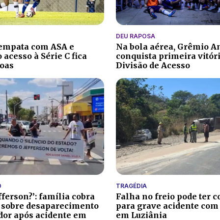
DEU RAPOSA
 empata com ASA e
Na bola aérea, Grêmio A
 acesso à Série C fica
conquista primeira vitór
oas
Divisão de Acesso
O
TRAGÉDIA
fferson?’: família cobra
Falha no freio pode ter c
 sobre desaparecimento
para grave acidente com
ador após acidente em
em Luziânia