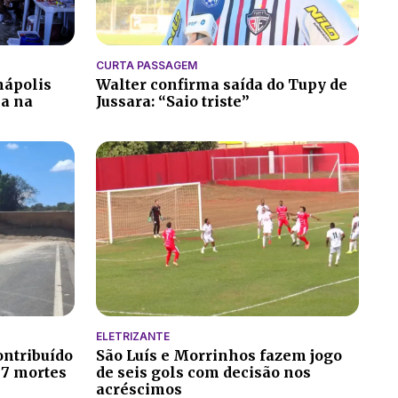
CURTA PASSAGEM
nápolis
Walter confirma saída do Tupy de
ia na
Jussara: “Saio triste”
ELETRIZANTE
ontribuído
São Luís e Morrinhos fazem jogo
 7 mortes
de seis gols com decisão nos
acréscimos