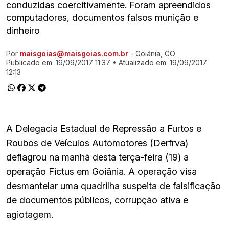
conduzidas coercitivamente. Foram apreendidos
computadores, documentos falsos munição e
dinheiro
Por
maisgoias@maisgoias.com.br
- Goiânia, GO
Ir direto pra matéria
Publicado em:
19/09/2017 11:37
• Atualizado em:
19/09/2017
12:13
A Delegacia Estadual de Repressão a Furtos e
Roubos de Veículos Automotores (Derfrva)
deflagrou na manhã desta terça-feira (19) a
operação Fictus em Goiânia. A operação visa
desmantelar uma quadrilha suspeita de falsificação
de documentos públicos, corrupção ativa e
agiotagem.