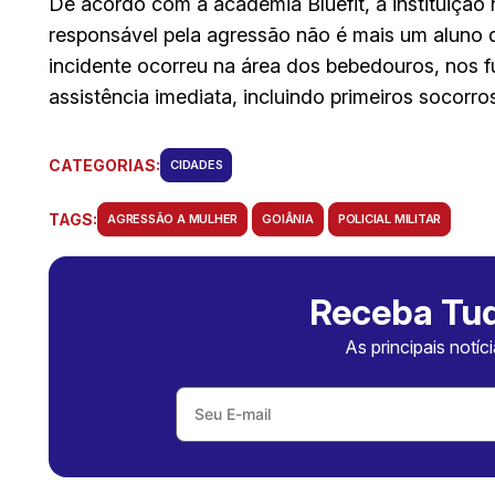
De acordo com a academia Bluefit, a instituição 
responsável pela agressão não é mais um aluno
incidente ocorreu na área dos bebedouros, nos f
assistência imediata, incluindo primeiros socorro
CATEGORIAS:
CIDADES
TAGS:
AGRESSÃO A MULHER
GOIÂNIA
POLICIAL MILITAR
Receba Tud
As principais notíc