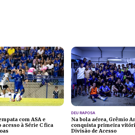
DEU RAPOSA
 empata com ASA e
Na bola aérea, Grêmio A
 acesso à Série C fica
conquista primeira vitór
oas
Divisão de Acesso