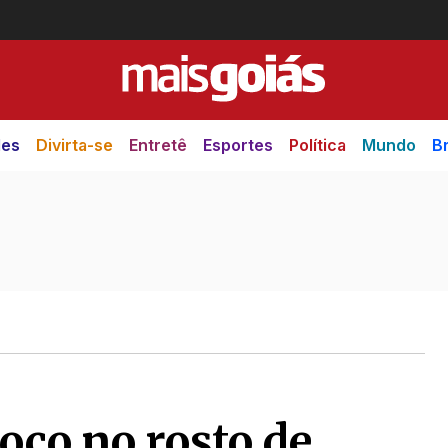
des
Divirta-se
Entretê
Esportes
Política
Mundo
Br
soco no rosto de