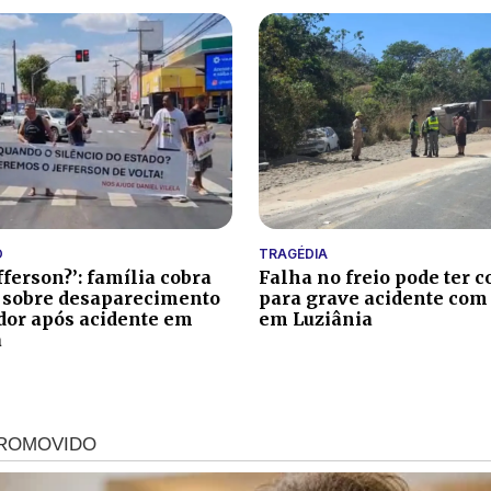
O
TRAGÉDIA
fferson?’: família cobra
Falha no freio pode ter c
 sobre desaparecimento
para grave acidente com
ador após acidente em
em Luziânia
a