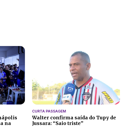
CURTA PASSAGEM
nápolis
Walter confirma saída do Tupy de
ia na
Jussara: “Saio triste”