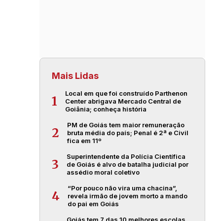
Mais Lidas
Local em que foi construído Parthenon
1
Center abrigava Mercado Central de
Goiânia; conheça história
PM de Goiás tem maior remuneração
2
bruta média do país; Penal é 2ª e Civil
fica em 11º
Superintendente da Polícia Científica
3
de Goiás é alvo de batalha judicial por
assédio moral coletivo
“Por pouco não vira uma chacina”,
4
revela irmão de jovem morto a mando
do pai em Goiás
Goiás tem 7 das 10 melhores escolas