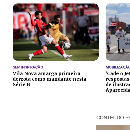
SEM INSPIRAÇÃO
MOBILIZAÇÃ
Vila Nova amarga primeira
‘Cade o Je
derrota como mandante nesta
respostas
Série B
de ilustr
Aparecid