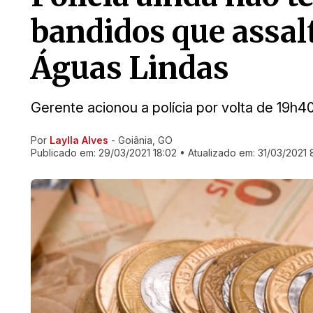
bandidos que assa
Águas Lindas
Gerente acionou a polícia por volta de 19h
Por
Laylla Alves
- Goiânia, GO
Ir direto pra matéria
Publicado em:
29/03/2021 18:02
• Atualizado em:
31/03/2021 