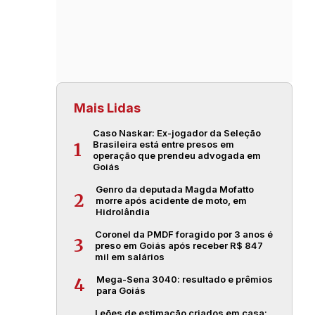
Mais Lidas
Caso Naskar: Ex-jogador da Seleção
Brasileira está entre presos em
1
operação que prendeu advogada em
Goiás
Genro da deputada Magda Mofatto
2
morre após acidente de moto, em
Hidrolândia
Coronel da PMDF foragido por 3 anos é
3
preso em Goiás após receber R$ 847
mil em salários
Mega-Sena 3040: resultado e prêmios
4
para Goiás
Leões de estimação criados em casa: