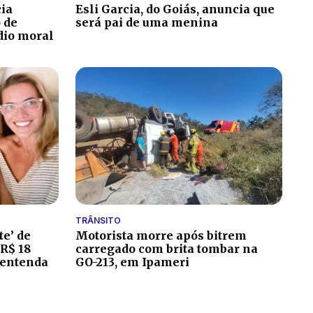
cia
Esli Garcia, do Goiás, anuncia que
o de
será pai de uma menina
édio moral
TRÂNSITO
te’ de
Motorista morre após bitrem
 R$ 18
carregado com brita tombar na
 entenda
GO-213, em Ipameri