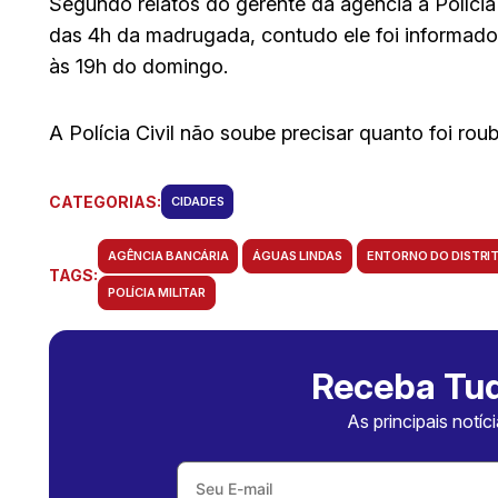
Segundo relatos do gerente da agência à Polícia C
das 4h da madrugada, contudo ele foi informado
às 19h do domingo.
A Polícia Civil não soube precisar quanto foi ro
CATEGORIAS:
CIDADES
AGÊNCIA BANCÁRIA
ÁGUAS LINDAS
ENTORNO DO DISTRI
TAGS:
POLÍCIA MILITAR
Receba Tud
As principais notíc