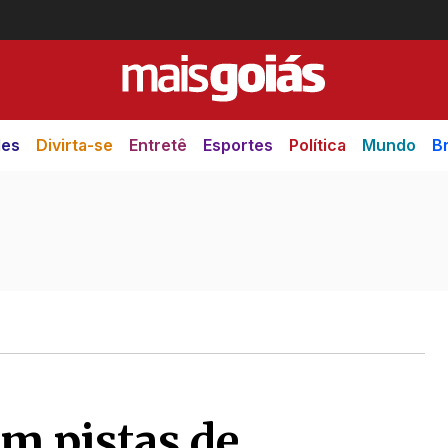
des
Divirta-se
Entretê
Esportes
Política
Mundo
Br
em pistas de