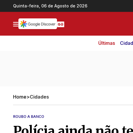
Ir direto pro conteúdo
Quinta-feira, 06 de Agosto de 2026
Últimas
Cida
Home
>
Cidades
ROUBO A BANCO
Polícia ainda não t