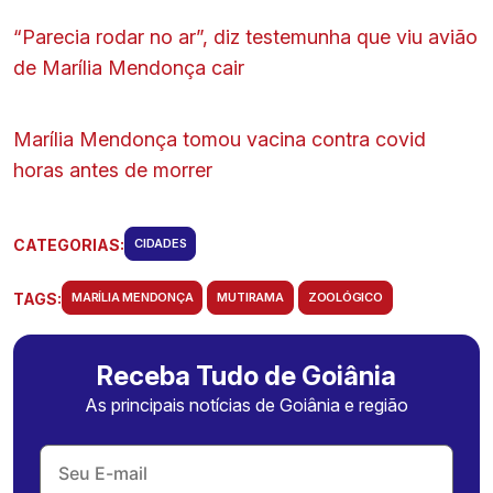
“Parecia rodar no ar”, diz testemunha que viu avião
de Marília Mendonça cair
Marília Mendonça tomou vacina contra covid
horas antes de morrer
CATEGORIAS:
CIDADES
TAGS:
MARÍLIA MENDONÇA
MUTIRAMA
ZOOLÓGICO
Receba Tudo de Goiânia
As principais notícias de Goiânia e região