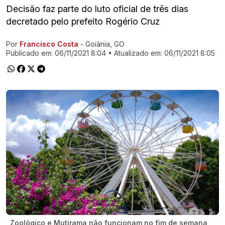
Decisão faz parte do luto oficial de três dias
decretado pelo prefeito Rogério Cruz
Por
Francisco Costa
- Goiânia, GO
Ir direto pra matéria
Publicado em:
06/11/2021 8:04
• Atualizado em:
06/11/2021 8:05
Zoológico e Mutirama não funcionam no fim de semana