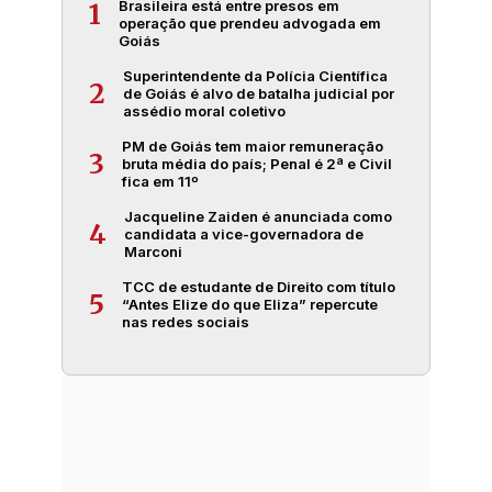
Brasileira está entre presos em
1
operação que prendeu advogada em
Goiás
Superintendente da Polícia Científica
2
de Goiás é alvo de batalha judicial por
assédio moral coletivo
PM de Goiás tem maior remuneração
3
bruta média do país; Penal é 2ª e Civil
fica em 11º
Jacqueline Zaiden é anunciada como
4
candidata a vice-governadora de
Marconi
TCC de estudante de Direito com título
5
“Antes Elize do que Eliza” repercute
nas redes sociais