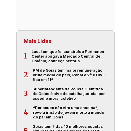
Mais Lidas
Local em que foi construído Parthenon
1
Center abrigava Mercado Central de
Goiânia; conheça história
PM de Goiás tem maior remuneração
2
bruta média do país; Penal é 2ª e Civil
fica em 11º
Superintendente da Polícia Científica
3
de Goiás é alvo de batalha judicial por
assédio moral coletivo
“Por pouco não vira uma chacina”,
4
revela irmão de jovem morto a mando
do pai em Goiás
Goiás tem 7 das 10 melhores escolas
5
públicas de Ensino Médio do Brasil,