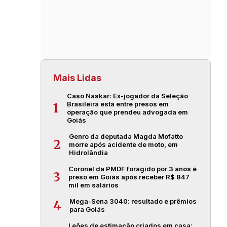
Mais Lidas
Caso Naskar: Ex-jogador da Seleção
Brasileira está entre presos em
1
operação que prendeu advogada em
Goiás
Genro da deputada Magda Mofatto
2
morre após acidente de moto, em
Hidrolândia
Coronel da PMDF foragido por 3 anos é
3
preso em Goiás após receber R$ 847
mil em salários
Mega-Sena 3040: resultado e prêmios
4
para Goiás
Leões de estimação criados em casa: