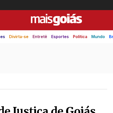
des
Divirta-se
Entretê
Esportes
Política
Mundo
Br
de Justiça de Goiás