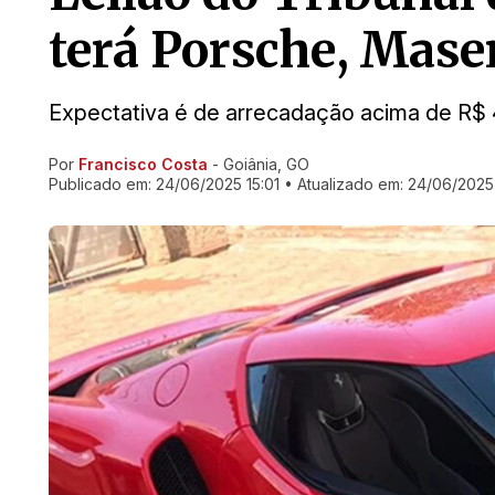
terá Porsche, Maser
Expectativa é de arrecadação acima de R$ 
Por
Francisco Costa
- Goiânia, GO
Ir direto pra matéria
Publicado em:
24/06/2025 15:01
• Atualizado em:
24/06/2025 