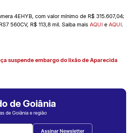
amera 4EHYB, com valor mínimo de R$ 315.607,04;
 RS7 560CV, R$ 113,8 mil. Saiba mais
AQUI
e
AQUI
.
tiça suspende embargo do lixão de Aparecida
o de Goiânia
ias de Goiânia e região
Assinar Newsletter