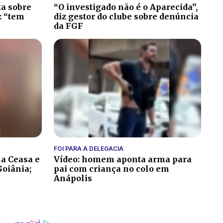
ta sobre
“O investigado não é o Aparecida”,
: “tem
diz gestor do clube sobre denúncia
da FGF
FOI PARA A DELEGACIA
na Ceasa e
Vídeo: homem aponta arma para
oiânia;
pai com criança no colo em
Anápolis