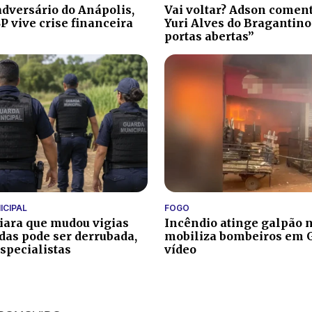
dversário do Anápolis,
Vai voltar? Adson comen
P vive crise financeira
Yuri Alves do Bragantino
portas abertas”
ICIPAL
FOGO
diara que mudou vigias
Incêndio atinge galpão 
das pode ser derrubada,
mobiliza bombeiros em G
specialistas
vídeo