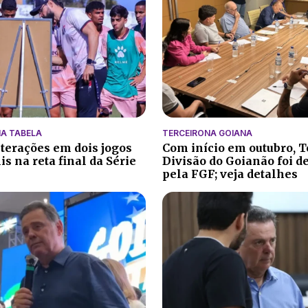
A TABELA
TERCEIRONA GOIANA
lterações em dois jogos
Com início em outubro, T
s na reta final da Série
Divisão do Goianão foi d
pela FGF; veja detalhes