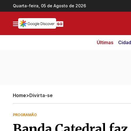
Ir direto pro conteúdo
Quarta-feira, 05 de Agosto de 2026
Últimas
Cida
Home
>
Divirta-se
PROGRAMÃO
Banda Catedral faz