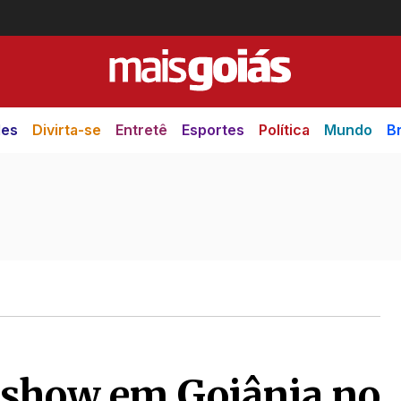
des
Divirta-se
Entretê
Esportes
Política
Mundo
Br
 show em Goiânia no