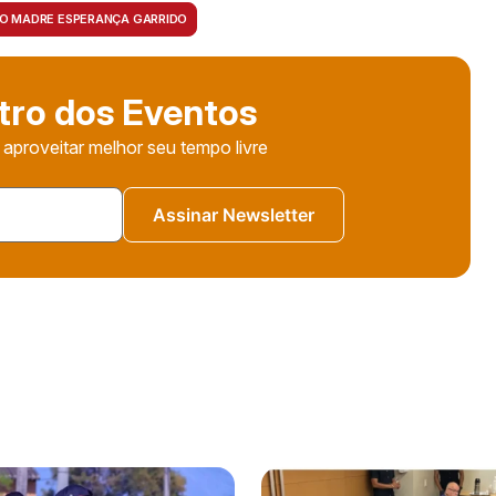
O MADRE ESPERANÇA GARRIDO
tro dos Eventos
 aproveitar melhor seu tempo livre
Assinar Newsletter