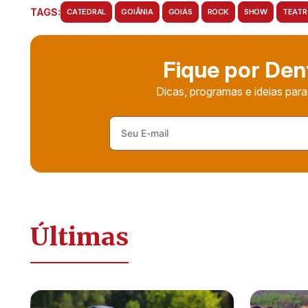
TAGS:
CATEDRAL
GOIÂNIA
GOIÁS
ROCK
SHOW
TEATR
Fique por Den
Dicas, programas e ideias para
Últimas