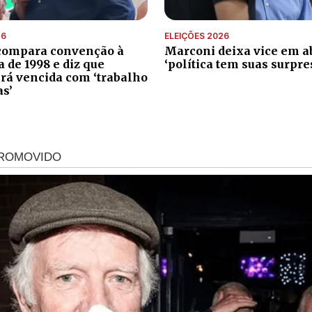
26
ELEIÇÕES 2026
compara convenção à
Marconi deixa vice em ab
de 1998 e diz que
‘política tem suas surpre
erá vencida com ‘trabalho
as’