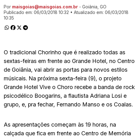
Por
maisgoias@maisgoias.com.br
- Goiânia, GO
Ir direto pra matéria
Publicado em:
06/03/2018 10:32
• Atualizado em:
06/03/2018
10:35
O tradicional Chorinho que é realizado todas as
sextas-feiras em frente ao Grande Hotel, no Centro
de Goiânia, vai abrir as portas para novos estilos
músicais. Na próxima sexta-feira (9), o projeto
Grande Hotel Vive o Choro recebe a banda de rock
psicodélico Boogarins, a flautista Adriana Losi e
grupo, e, pra fechar, Fernando Manso e os Coalas.
As apresentações começam às 19 horas, na
calçada que fica em frente ao Centro de Memória