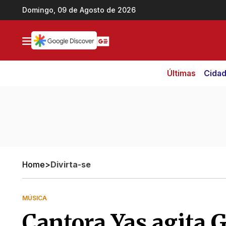
Ir direto pro conteúdo
Domingo, 09 de Agosto de 2026
Últimas
Cida
Home
>
Divirta-se
MÚSICA
Cantora Yas agita 