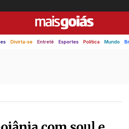
des
Divirta-se
Entretê
Esportes
Política
Mundo
Br
Goiânia com soul e