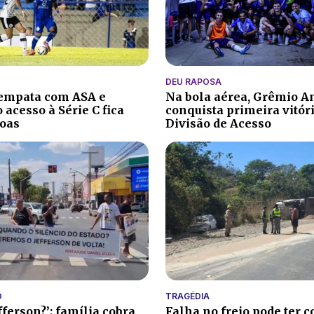
DEU RAPOSA
 empata com ASA e
Na bola aérea, Grêmio A
 acesso à Série C fica
conquista primeira vitór
oas
Divisão de Acesso
O
TRAGÉDIA
fferson?’: família cobra
Falha no freio pode ter c