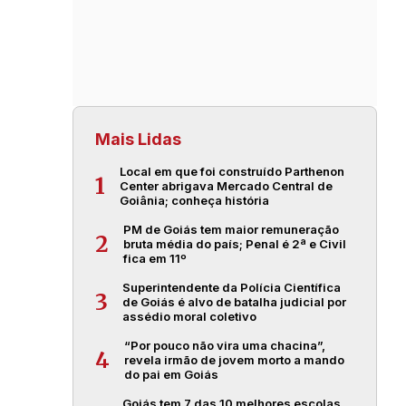
Mais Lidas
Local em que foi construído Parthenon
1
Center abrigava Mercado Central de
Goiânia; conheça história
PM de Goiás tem maior remuneração
2
bruta média do país; Penal é 2ª e Civil
fica em 11º
Superintendente da Polícia Científica
3
de Goiás é alvo de batalha judicial por
assédio moral coletivo
“Por pouco não vira uma chacina”,
4
revela irmão de jovem morto a mando
do pai em Goiás
Goiás tem 7 das 10 melhores escolas