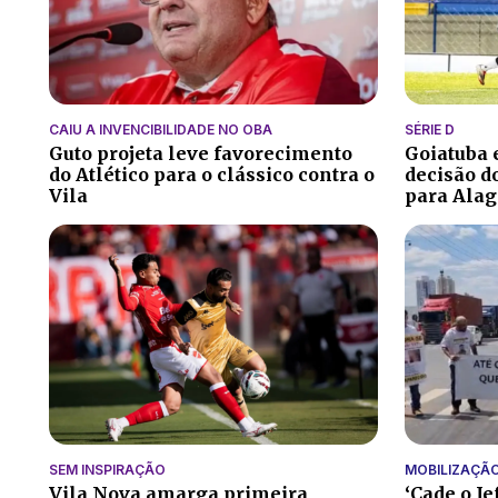
CAIU A INVENCIBILIDADE NO OBA
SÉRIE D
Guto projeta leve favorecimento
Goiatuba
do Atlético para o clássico contra o
decisão do
Vila
para Alag
SEM INSPIRAÇÃO
MOBILIZAÇÃ
Vila Nova amarga primeira
‘Cade o Je