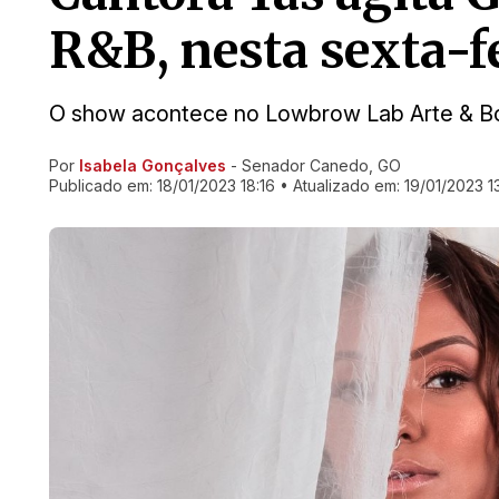
R&B, nesta sexta-fe
O show acontece no Lowbrow Lab Arte & Bot
Por
Isabela Gonçalves
- Senador Canedo, GO
Ir direto pra matéria
Publicado em:
18/01/2023 18:16
• Atualizado em:
19/01/2023 1