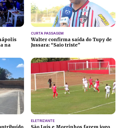
CURTA PASSAGEM
nápolis
Walter confirma saída do Tupy de
ia na
Jussara: “Saio triste”
ELETRIZANTE
ontribuído
São Luís e Morrinhos fazem jogo