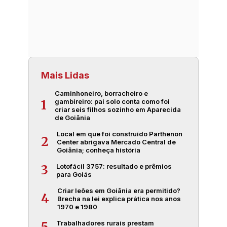
Mais Lidas
Caminhoneiro, borracheiro e
gambireiro: pai solo conta como foi
1
criar seis filhos sozinho em Aparecida
de Goiânia
Local em que foi construído Parthenon
2
Center abrigava Mercado Central de
Goiânia; conheça história
Lotofácil 3757: resultado e prêmios
3
para Goiás
Criar leões em Goiânia era permitido?
4
Brecha na lei explica prática nos anos
1970 e 1980
Trabalhadores rurais prestam
5