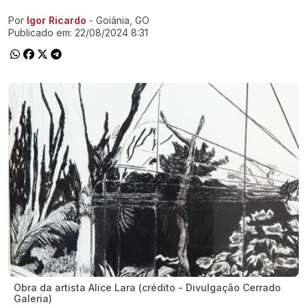
Por
Igor Ricardo
- Goiânia, GO
Ir direto pra matéria
Publicado em:
22/08/2024 8:31
Obra da artista Alice Lara (crédito - Divulgação Cerrado
Galeria)