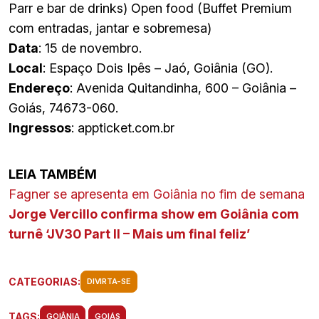
Parr e bar de drinks) Open food (Buffet Premium
com entradas, jantar e sobremesa)
Data
: 15 de novembro.
Local
: Espaço Dois Ipês – Jaó, Goiânia (GO).
Endereço
: Avenida Quitandinha, 600 – Goiânia –
Goiás, 74673-060.
Ingressos
: appticket.com.br
LEIA TAMBÉM
Fagner se apresenta em Goiânia no fim de semana
Jorge Vercillo confirma show em Goiânia com
turnê ‘JV30 Part II – Mais um final feliz’
CATEGORIAS:
DIVIRTA-SE
TAGS:
GOIÂNIA
GOIÁS