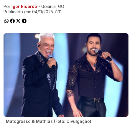
Por
Igor Ricardo
- Goiânia, GO
Ir direto pra matéria
Publicado em:
04/11/2025 7:31
Matogrosso & Mathias (Foto: Divulgação)