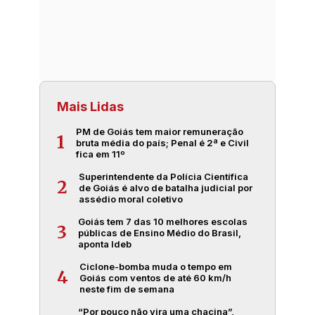
Mais Lidas
PM de Goiás tem maior remuneração
1
bruta média do país; Penal é 2ª e Civil
fica em 11º
Superintendente da Polícia Científica
2
de Goiás é alvo de batalha judicial por
assédio moral coletivo
Goiás tem 7 das 10 melhores escolas
3
públicas de Ensino Médio do Brasil,
aponta Ideb
Ciclone-bomba muda o tempo em
4
Goiás com ventos de até 60 km/h
neste fim de semana
“Por pouco não vira uma chacina”,