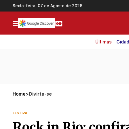
Ir direto pro conteúdo
Sexta-feira, 07 de Agosto de 2026
Últimas
Cida
Home
>
Divirta-se
FESTIVAL
Rock in Rio: confira