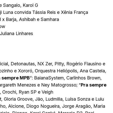
te Sangalo, Karol G
dji Luna convida Tássia Reis e Xênia França
l x Barja, Ashibah e Samhara
low
Juliana Linhares
Inicial, Detonautas, NX Zer, Pitty, Rogério Flausino e
ãozinho e Xororó, Orquestra Heliópolis, Ana Castela,
a sempre MPB
“: BaianaSystem, Carlinhos Brown,
argareth Menezes e Ney Matogrosso; “
Pra sempre
ê, Orochi, Ryan SP e Veigh
, Gloria Groove, Jão, Ludmilla, Luísa Sonza e Lulu
ho, Alcione, Diogo Nogueira, Jorge Aragão, Maria