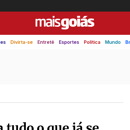
des
Divirta-se
Entretê
Esportes
Política
Mundo
Br
 tudo o que já se