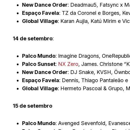
New Dance Order
: Deadmau5, Fatsync x Ma
Espaço Favela
: TZ da Coronel e Borges, Kev
Global Village
: Karan Aujla, Katú Mirim e Vi
14 de setembro
:
Palco Mundo
: Imagine Dragons, OneRepublic
Palco Sunset
:
NX Zero
, James. Christone “K
New Dance Order
: DJ Snake, KVSH, Öwnbo
Espaço Favela
: Dennis, Thiago Pantaleão e
Global Village
: Hermeto Pascoal & Grupo, M
15 de setembro
Palco Mundo
: Avenged Sevenfold, Evanesc