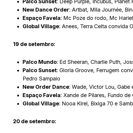
Palco Sunset
: Deep Purple, Incubus, Planet
New Dance Order
: Artbat, Mila Journée, B
Espaço Favela
: Mc Poze do rodo, Mc Hariel
Global Village
: Anees, Terra Celta convida O
19 de setembro:
Palco Mundo
: Ed Sheeran, Charlie Puth, Jo
Palco Sunset
: Gloria Groove, Ferrugem conv
Pedro Sampaio
New Order Dance
: Wade, Victor Lou, Gabe e
Espaço Favela
: Xande de Pilares, Fundo de 
Global Village
: Nooa Kirel, Bixiga 70 e Sam
20 de setembro: