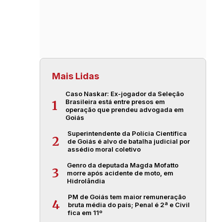
Mais Lidas
Caso Naskar: Ex-jogador da Seleção
Brasileira está entre presos em
1
operação que prendeu advogada em
Goiás
Superintendente da Polícia Científica
2
de Goiás é alvo de batalha judicial por
assédio moral coletivo
Genro da deputada Magda Mofatto
3
morre após acidente de moto, em
Hidrolândia
PM de Goiás tem maior remuneração
4
bruta média do país; Penal é 2ª e Civil
fica em 11º