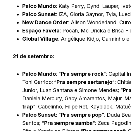
Palco Mundo
: Katy Perry, Cyndi Lauper, Ive
Palco Sunset
: IZA, Gloria Gaynor, Tyla, Lue
New Dance Order
: Alison Wonderland, Curo
Espaço Favela
: Pocah, Mc Dricka e Brisa F
Global Village
: Angélique Kidjo, Carminho e 
21 de setembro:
Palco Mundo
: “
Pra sempre rock
“: Capital 
Toni Garrido;
“
Pra sempre sertanejo
“: Chit
Junior, Luan Santana e Simone Mendes; “
Pr
Daniela Mercury, Gaby Amarantos, Majur, M
trap
“: Cabelinho, Filipe Ret, Kayblack, Matu
Palco Sunset:
“
Pra sempre pop”
: Duda Beat
Santos; “
Pra sempre samba
“: Zeca Pagodin