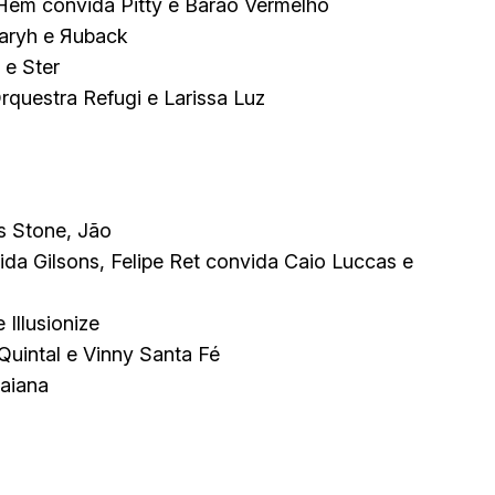
 Hem convida Pitty e Barão Vermelho
inaryh e Яuback
 e Ster
rquestra Refugi e Larissa Luz
ss Stone, Jão
ida Gilsons, Felipe Ret convida Caio Luccas e
 Illusionize
Quintal e Vinny Santa Fé
baiana