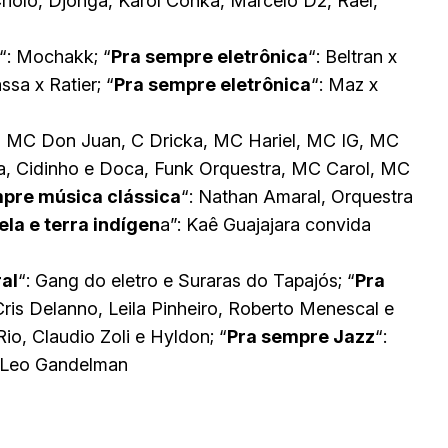
Criolo, Djonga, Karol Conká, Marcelo D2, Rael,
“: Mochakk; “
Pra sempre eletrônica
“: Beltran x
assa x Ratier; “
Pra sempre eletrônica
“: Maz x
o, MC Don Juan, C Dricka, MC Hariel, MC IG, MC
a, Cidinho e Doca, Funk Orquestra, MC Carol, MC
pre música clássica
“: Nathan Amaral, Orquestra
la e terra indígen
a”: Kaê Guajajara convida
al
“: Gang do eletro e Suraras do Tapajós; “
Pra
ris Delanno, Leila Pinheiro, Roberto Menescal e
io, Claudio Zoli e Hyldon; “
Pra sempre Jazz
“:
e Leo Gandelman