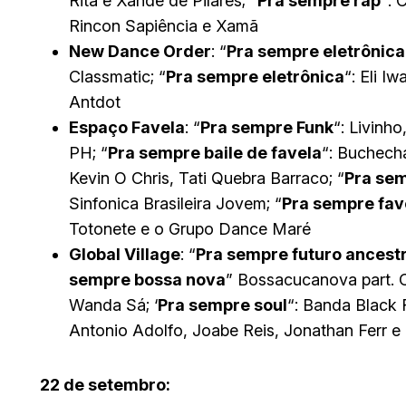
Rita e Xande de Pilares; “
Pra sempre rap
“: 
Rincon Sapiência e Xamã
New Dance Order
: “
Pra sempre eletrônica
Classmatic; “
Pra sempre eletrônica
“: Eli Iw
Antdot
Espaço Favela
: “
Pra sempre Funk
“: Livinh
PH; “
Pra sempre baile de favela
“: Buchech
Kevin O Chris, Tati Quebra Barraco; “
Pra sem
Sinfonica Brasileira Jovem; “
Pra sempre fave
Totonete e o Grupo Dance Maré
Global Village
: “
Pra sempre futuro ancestr
sempre bossa nova
” Bossacucanova part. C
Wanda Sá; ‘
Pra sempre soul
“: Banda Black R
Antonio Adolfo, Joabe Reis, Jonathan Ferr 
22 de setembro: