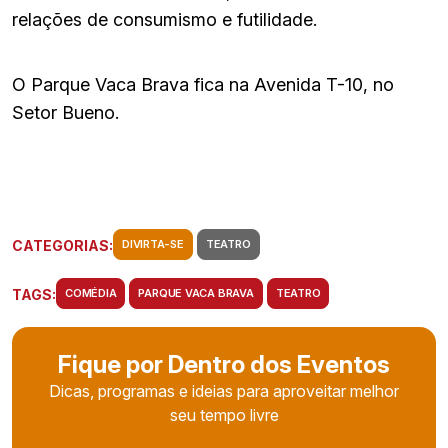
relações de consumismo e futilidade.
O Parque Vaca Brava fica na Avenida T-10, no
Setor Bueno.
CATEGORIAS:
DIVIRTA-SE
TEATRO
TAGS:
COMÉDIA
PARQUE VACA BRAVA
TEATRO
Fique por Dentro dos Eventos
Dicas, programas e ideias para aproveitar melhor
seu tempo livre