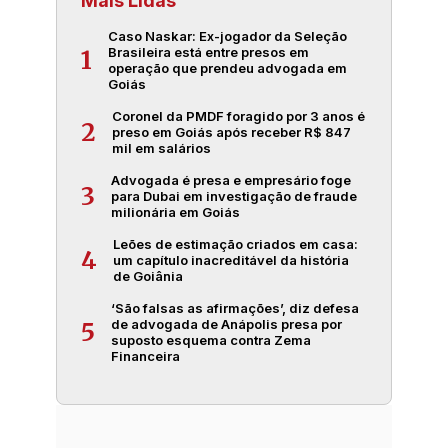
Mais Lidas
Caso Naskar: Ex-jogador da Seleção
Brasileira está entre presos em
1
operação que prendeu advogada em
Goiás
Coronel da PMDF foragido por 3 anos é
2
preso em Goiás após receber R$ 847
mil em salários
Advogada é presa e empresário foge
3
para Dubai em investigação de fraude
milionária em Goiás
Leões de estimação criados em casa:
4
um capítulo inacreditável da história
de Goiânia
‘São falsas as afirmações’, diz defesa
de advogada de Anápolis presa por
5
suposto esquema contra Zema
Financeira